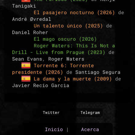
Tanigaki
El pasajero nocturno (2026)
de
André Øvredal
Un talento único (2025)
de
Daniel Roher
El mago oscuro (2026)
Roger Waters: This Is Not a
Drill - Live from Prague (2023)
de
Sean Evans
,
Roger Waters
Torrente 6: Torrente
presidente (2026)
de
Santiago Segura
La dama y la muerte (2009)
de
Javier Recio Garcia
Twitter
Telegram
Inicio
|
Acerca