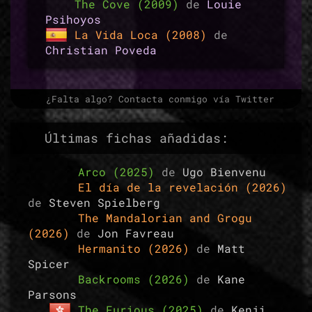
The Cove (2009)
de
Louie
Psihoyos
La Vida Loca (2008)
de
Christian Poveda
¿Falta algo? Contacta conmigo vía Twitter
Últimas fichas añadidas:
Arco (2025)
de
Ugo Bienvenu
El día de la revelación (2026)
de
Steven Spielberg
The Mandalorian and Grogu
(2026)
de
Jon Favreau
Hermanito (2026)
de
Matt
Spicer
Backrooms (2026)
de
Kane
Parsons
The Furious (2025)
de
Kenji