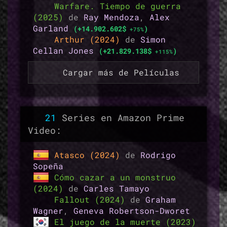
Warfare. Tiempo de guerra
(2025)
de
Ray Mendoza
,
Alex
Garland
(+14.902.602$
)
+75%
Arthur (2024)
de
Simon
Cellan Jones
(+21.829.138$
)
+115%
Cargar más de Películas
21
Series en Amazon Prime
Video:
Atasco (2024)
de
Rodrigo
Sopeña
Cómo cazar a un monstruo
(2024)
de
Carles Tamayo
Fallout (2024)
de
Graham
Wagner
,
Geneva Robertson-Dworet
El juego de la muerte (2023)