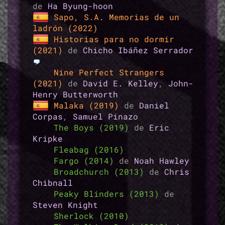
de
Ha Byung-hoon
Sapo, S.A. Memorias de un
ladrón (2022)
Historias para no dormir
(2021)
de
Chicho Ibáñez Serrador
Nine Perfect Strangers
(2021)
de
David E. Kelley
,
John-
Henry Butterworth
Malaka (2019)
de
Daniel
Corpas
,
Samuel Pinazo
The Boys (2019)
de
Eric
Kripke
Fleabag (2016)
Fargo (2014)
de
Noah Hawley
Broadchurch (2013)
de
Chris
Chibnall
Peaky Blinders (2013)
de
Steven Knight
Sherlock (2010)