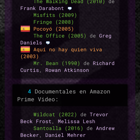
The Walking Dead (2010)
de
Frank Darabont
Misfits (2009)
Fringe (2008)
Pocoyó (2005)
The Office (2005)
de
Greg
Daniels
Aquí no hay quien viva
(2003)
Mr. Bean (1990)
de
Richard
Curtis
,
Rowan Atkinson
4
Documentales en Amazon
Prime Video:
Wildcat (2022)
de
Trevor
Beck Frost
,
Melissa Lesh
Santoalla (2016)
de
Andrew
Becker
,
Daniel Mehrer