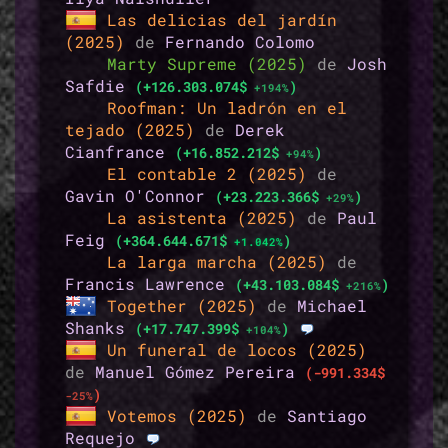
Las delicias del jardín
(2025)
de
Fernando Colomo
Marty Supreme (2025)
de
Josh
Safdie
(+126.303.074$
)
+194%
Roofman: Un ladrón en el
tejado (2025)
de
Derek
Cianfrance
(+16.852.212$
)
+94%
El contable 2 (2025)
de
Gavin O'Connor
(+23.223.366$
)
+29%
La asistenta (2025)
de
Paul
Feig
(+364.644.671$
)
+1.042%
La larga marcha (2025)
de
Francis Lawrence
(+43.103.084$
)
+216%
Together (2025)
de
Michael
Shanks
(+17.747.399$
)
+104%
Un funeral de locos (2025)
de
Manuel Gómez Pereira
(-991.334$
)
-25%
Votemos (2025)
de
Santiago
Requejo