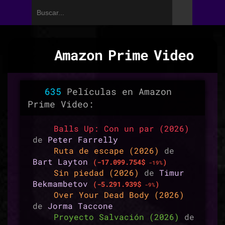
Amazon Prime Video
635
Películas en Amazon
Prime Video:
Balls Up: Con un par (2026)
de
Peter Farrelly
Ruta de escape (2026)
de
Bart Layton
(-17.099.754$
)
-19%
Sin piedad (2026)
de
Timur
Bekmambetov
(-5.291.939$
)
-9%
Over Your Dead Body (2026)
de
Jorma Taccone
Proyecto Salvación (2026)
de