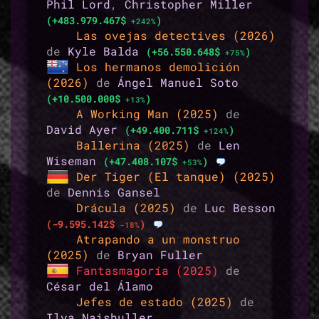
Phil Lord
,
Christopher Miller
(+483.979.467$
)
+242%
Las ovejas detectives (2026)
de
Kyle Balda
(+56.550.648$
)
+75%
Los hermanos demolición
(2026)
de
Ángel Manuel Soto
(+10.500.000$
)
+13%
A Working Man (2025)
de
David Ayer
(+49.400.711$
)
+124%
Ballerina (2025)
de
Len
Wiseman
(+47.408.107$
)
+53%
Der Tiger (El tanque) (2025)
de
Dennis Gansel
Drácula (2025)
de
Luc Besson
(-9.595.142$
)
-18%
Atrapando a un monstruo
(2025)
de
Bryan Fuller
Fantasmagoría (2025)
de
César del Álamo
Jefes de estado (2025)
de
Ilya Naishuller