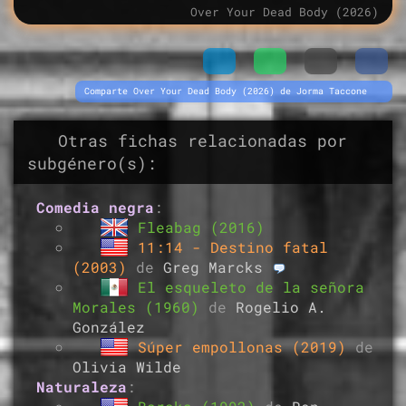
Over Your Dead Body (2026)
Comparte Over Your Dead Body (2026) de Jorma Taccone
Otras fichas relacionadas por
subgénero(s):
Comedia negra
:
Fleabag (2016)
11:14 - Destino fatal
(2003)
de
Greg Marcks
El esqueleto de la señora
Morales (1960)
de
Rogelio A.
González
Súper empollonas (2019)
de
Olivia Wilde
Naturaleza
: