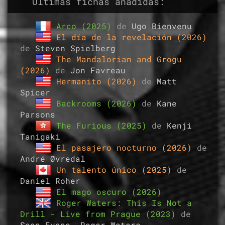
Últimas fichas añadidas:
Arco (2025)
de
Ugo Bienvenu
El día de la revelación (2026)
de
Steven Spielberg
The Mandalorian and Grogu
(2026)
de
Jon Favreau
Hermanito (2026)
de
Matt
Spicer
Backrooms (2026)
de
Kane
Parsons
The Furious (2025)
de
Kenji
Tanigaki
El pasajero nocturno (2026)
de
André Øvredal
Un talento único (2025)
de
Daniel Roher
El mago oscuro (2026)
Roger Waters: This Is Not a
Drill - Live from Prague (2023)
de
Sean Evans
,
Roger Waters