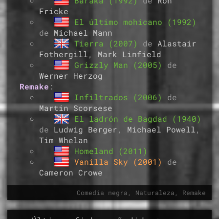
Baraka (1992)
de
Ron
Fricke
El último mohicano (1992)
de
Michael Mann
Tierra (2007)
de
Alastair
Fothergill
,
Mark Linfield
Grizzly Man (2005)
de
Werner Herzog
Remake
:
Infiltrados (2006)
de
Martin Scorsese
El ladrón de Bagdad (1940)
de
Ludwig Berger
,
Michael Powell
,
Tim Whelan
Homeland (2011)
Vanilla Sky (2001)
de
Cameron Crowe
Comedia negra, Naturaleza, Remake