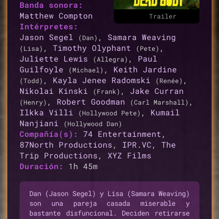
Banda sonora:
Matthew Compton
Trailer
Intérpretes:
Jason Segel
,
Samara Weaving
(Dan)
,
Timothy Olyphant
,
(Lisa)
(Pete)
Juliette Lewis
,
Paul
(Allegra)
Guilfoyle
,
Keith Jardine
(Michael)
,
Kayla Jenee Radomski
,
(Todd)
(Renée)
Nikolai Kinski
,
Jake Curran
(Frank)
,
Robert Goodman
,
(Henry)
(Carl Marshall)
Ilkka Villi
,
Kumail
(Hollywood Pete)
Nanjiani
(Hollywood Dan)
Compañía(s):
74 Entertainment
,
87North Productions
,
IPR.VC
,
The
Trip Productions
,
XYZ Films
Duración:
1h 45m
Dan (Jason Segel) y Lisa (Samara Weaving)
son una pareja casada miserable y
bastante disfuncional. Deciden retirarse