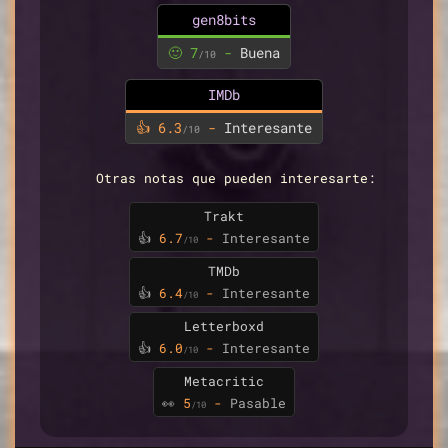
gen8bits
🙂 7
-
Buena
/10
IMDb
👍 6.3
-
Interesante
/10
Otras notas que pueden interesarte:
Trakt
👍
6.7
-
Interesante
/10
TMDb
👍
6.4
-
Interesante
/10
Letterboxd
👍
6.0
-
Interesante
/10
Metacritic
👀
5
-
Pasable
/10