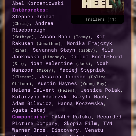
Abel Korzeniowski
Intérpretes:
Stephen Graham
Trailers (11)
,
Andrea
(Chris)
Riseborough
,
Anson Boon
,
Kit
(Kathryn)
(Tommy)
Rakusen
,
Monika Frajczyk
(Jonathan)
,
Savannah Steyn
,
Mila
(Rina)
(Gabby)
Jankowska
,
Callum Booth-Ford
(Lindsay)
,
Noah Valentine
,
Noah
(Ste)
(Jack)
Manzoor
,
Maciej Stępniak
(Mikey)
,
Jessica Johnson
(Klement)
(Police
,
Austin Haynes
,
Officer)
(Young Boy)
Helena Calvert
,
Jessica Polak
,
(Helen)
Katarzyna Adamczyk
,
Bazyli Mach
,
Adam Bilewicz
,
Hanna Koczewska
,
Agata Zataj
Compañía(s):
CANAL+ Polska
,
Recorded
Picture Company
,
Skopia Film
,
TVN
Warner Bros. Discovery
,
Venatu