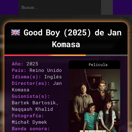
Good Boy (2025) de
Jan
Komasa
Año:
2025
Película
País:
Reino Unido
Idioma(s):
Inglés
Director(es):
Jan
Komasa
Guionista(s):
Bartek Bartosik
,
Naqqash Khalid
Fotografía:
Michał Dymek
Banda sonora: