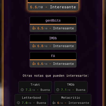
6.6
-
Interesante
/10
gen8bits
👍 6.5
-
Interesante
/10
IMDb
👍 6.8
-
Interesante
/10
FA
👍 6.6
-
Interesante
/10
Otras notas que pueden interesarte:
Trakt
TMDb
🙂
7.2
-
Buena
🙂
7.1
-
Buena
/10
/10
Letterboxd
Metacritic
🙂
7.0
-
Buena
👍
6
-
Interesante
/10
/10