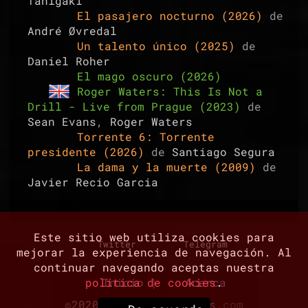
Tanigaki
El pasajero nocturno (2026)
de
André Øvredal
Un talento único (2025)
de
Daniel Roher
El mago oscuro (2026)
Roger Waters: This Is Not a
Drill - Live from Prague (2023)
de
Sean Evans
,
Roger Waters
Torrente 6: Torrente
presidente (2026)
de
Santiago Segura
La dama y la muerte (2009)
de
Javier Recio Garcia
Este sitio web utiliza cookies para
Twitter
Telegram
mejorar la experiencia de navegación. Al
continuar navegando aceptas nuestra
política de cookies
Inicio
|
Acerca
.
©2020-2026
gen
8
bits
.com