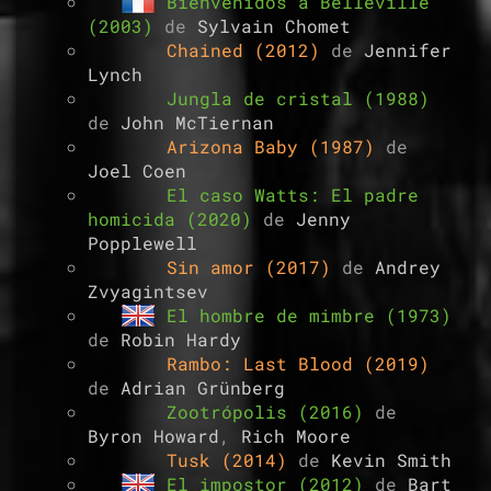
Bienvenidos a Belleville
(2003)
de
Sylvain Chomet
Chained (2012)
de
Jennifer
Lynch
Jungla de cristal (1988)
de
John McTiernan
Arizona Baby (1987)
de
Joel Coen
El caso Watts: El padre
homicida (2020)
de
Jenny
Popplewell
Sin amor (2017)
de
Andrey
Zvyagintsev
El hombre de mimbre (1973)
de
Robin Hardy
Rambo: Last Blood (2019)
de
Adrian Grünberg
Zootrópolis (2016)
de
Byron Howard
,
Rich Moore
Tusk (2014)
de
Kevin Smith
El impostor (2012)
de
Bart