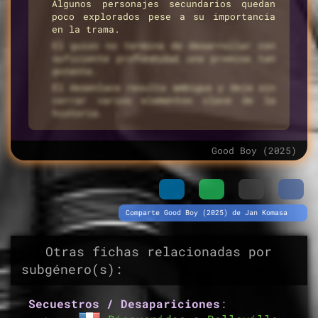
Algunos personajes secundarios quedan
poco explorados pese a su importancia
en la trama.
El guion no termina de desarrollar con
suficiente profundidad una premisa tan
potente.
El desenlace resulta ambiguo y deja sin
cerrar varios elementos clave de la
historia.
Good Boy (2025)
Comparte Good Boy (2025) de Jan Komasa
Otras fichas relacionadas por
subgénero(s):
Secuestros / Desapariciones
: