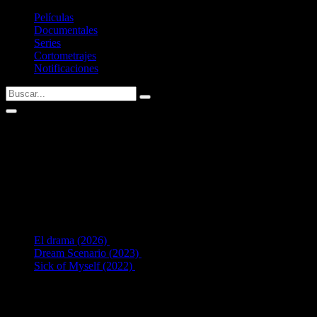
Películas
Documentales
Series
Cortometrajes
Notificaciones
Kristoffer Borgli
Fecha de nacimiento:
09/08/1985 (40 años)
Nacid@ en:
Oslo, Norway
3
en Dirección:
El drama (2026)
[41 años]
Dream Scenario (2023)
[38 años]
Sick of Myself (2022)
[37 años]
Listado de obras dirigidas por
Kristoffer Borgli
.