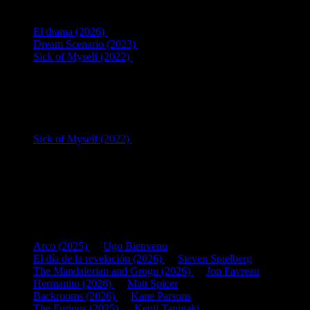
3
en Guion:
El drama (2026)
[41 años]
Dream Scenario (2023)
[38 años]
Sick of Myself (2022)
[37 años]
Listado de guiones escritos por
Kristoffer Borgli
.
1
en Interpretación:
Sick of Myself (2022)
como
Director
[37 años]
Listado de filmografía como intérprete de
Kristoffer Borgli
.
Si tenéis alguna sugerencia no dudéis en contactar conmigo vía
Twitter
Últimas fichas añadidas:
Arco (2025)
de
Ugo Bienvenu
El día de la revelación (2026)
de
Steven Spielberg
The Mandalorian and Grogu (2026)
de
Jon Favreau
Hermanito (2026)
de
Matt Spicer
Backrooms (2026)
de
Kane Parsons
The Furious (2025)
de
Kenji Tanigaki