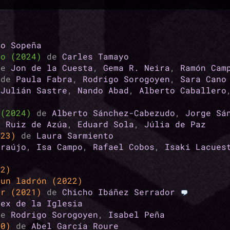
go Sopeña
uo (2024)
de
Carles Tamayo
de
Jon de la Cuesta
,
Gema R. Neira
,
Ramón Cam
)
de
Paula Fabra
,
Rodrigo Sorogoyen
,
Sara Cano
e
Julián Sastre
,
Nando Abad
,
Alberto Caballero
 (2024)
de
Alberto Sánchez-Cabezudo
,
Jorge Sá
a Ruiz de Azúa
,
Eduard Sola
,
Júlia de Paz
023)
de
Laura Sarmiento
Araújo
,
Isa Campo
,
Rafael Cobos
,
Isaki Lacues
22)
 un ladrón (2022)
ir (2021)
de
Chicho Ibáñez Serrador
lex de la Iglesia
de
Rodrigo Sorogoyen
,
Isabel Peña
20)
de
Abel García Roure