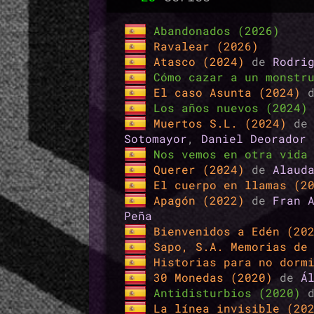
Abandonados (2026)
Ravalear (2026)
Atasco (2024)
de
Rodri
Cómo cazar a un monstr
El caso Asunta (2024)
Los años nuevos (2024
Muertos S.L. (2024)
d
Sotomayor
,
Daniel Deorador
Nos vemos en otra vida
Querer (2024)
de
Alaud
El cuerpo en llamas (2
Apagón (2022)
de
Fran 
Peña
Bienvenidos a Edén (20
Sapo, S.A. Memorias de
Historias para no dorm
30 Monedas (2020)
de
Á
Antidisturbios (2020)
La línea invisible (20