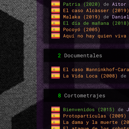
Patria (2020)
de
Aitor
El caso Alcàsser (201
Malaka (2019)
de
Danie
El día de mañana (201
Pocoyó (2005)
Aquí no hay quien viva
2
Documentales
El caso Wanninkhof-Car
La Vida Loca (2008)
d
8
Cortometrajes
Bienvenidos (2015)
de
Protopartículas (2009
La dama y la muerte (2
El ataque de los robot