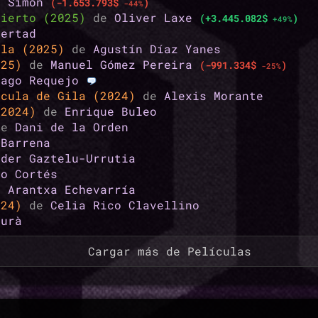
a Simón
(-1.653.793$
)
-44%
sierto (2025)
de
Oliver Laxe
(+3.445.082$
)
+49%
bertad
lla (2025)
de
Agustín Díaz Yanes
025)
de
Manuel Gómez Pereira
(-991.334$
)
-25%
iago Requejo
ícula de Gila (2024)
de
Alexis Morante
(2024)
de
Enrique Buleo
de
Dani de la Orden
 Barrena
lder Gaztelu-Urrutia
go Cortés
e
Arantxa Echevarría
024)
de
Celia Rico Clavellino
Durà
Cargar más de Películas