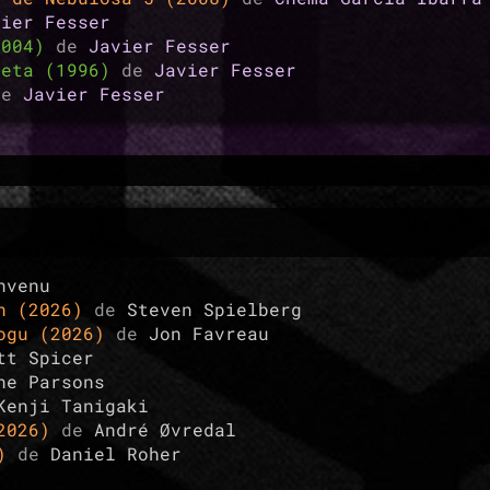
vier Fesser
2004)
de
Javier Fesser
peta (1996)
de
Javier Fesser
de
Javier Fesser
nvenu
ón (2026)
de
Steven Spielberg
rogu (2026)
de
Jon Favreau
tt Spicer
ne Parsons
Kenji Tanigaki
(2026)
de
André Øvredal
5)
de
Daniel Roher