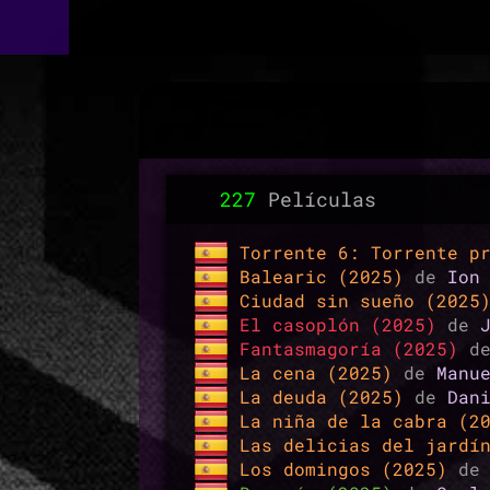
227
Películas
Torrente 6: Torrente p
Balearic (2025)
de
Ion
Ciudad sin sueño (202
El casoplón (2025)
de
Fantasmagoría (2025)
d
La cena (2025)
de
Manu
La deuda (2025)
de
Dan
La niña de la cabra (2
Las delicias del jardí
Los domingos (2025)
d