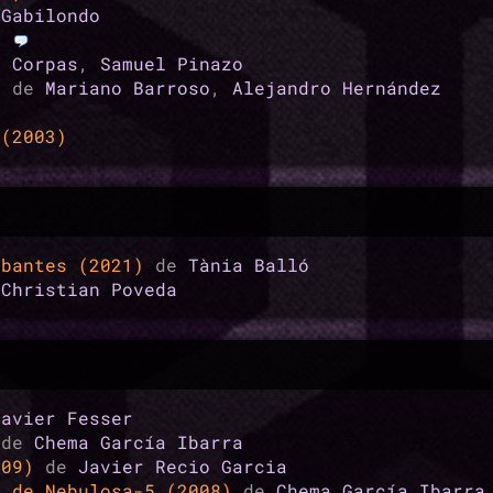
 Gabilondo
9)
l Corpas
,
Samuel Pinazo
8)
de
Mariano Barroso
,
Alejandro Hernández
 (2003)
abantes (2021)
de
Tània Balló
e
Christian Poveda
Javier Fesser
)
de
Chema García Ibarra
009)
de
Javier Recio Garcia
s de Nebulosa-5 (2008)
de
Chema García Ibarra