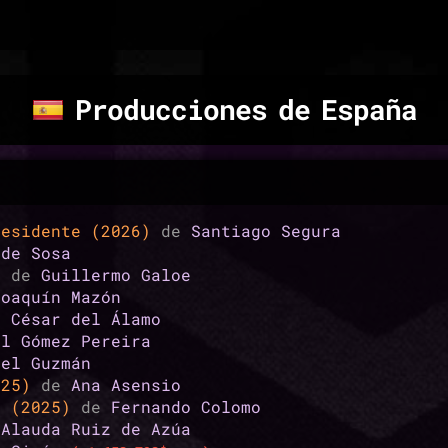
Producciones de España
residente (2026)
de
Santiago Segura
 de Sosa
5)
de
Guillermo Galoe
Joaquín Mazón
e
César del Álamo
el Gómez Pereira
iel Guzmán
025)
de
Ana Asensio
n (2025)
de
Fernando Colomo
e
Alauda Ruiz de Azúa