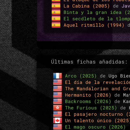
La Cabina (2005)
de
Ja
Binta y la gran idea (
El secdleto de la tlom
Aquel ritmillo (1994)
Últimas fichas añadidas:
Arco (2025)
de
Ugo Bie
El día de la revelaci
The Mandalorian and G
Hermanito (2026)
de
Ma
Backrooms (2026)
de
Ka
The Furious (2025)
de
El pasajero nocturno 
Un talento único (202
El mago oscuro (2026)