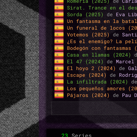
Romería (2025)
de
Carl
Sirat. Trance en el de
Sorda (2025)
de
Eva Li
Un fantasma en la bata
Un funeral de locos (2
Votemos (2025)
de
Sant
¿Es el enemigo? La pel
Bodegón con fantasmas 
Casa en llamas (2024)
El 47 (2024)
de
Marcel
El hoyo 2 (2024)
de
Ga
Escape (2024)
de
Rodri
La infiltrada (2024)
d
Los pequeños amores (2
Pájaros (2024)
de
Pau 
23
Series