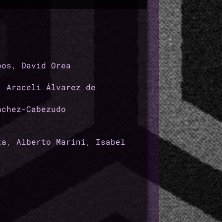
pos
,
David Orea
,
Araceli Álvarez de
nchez-Cabezudo
ta
,
Alberto Marini
,
Isabel