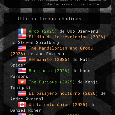
contactar conmigo vía Twitter
Últimas fichas añadidas:
Arco (2025)
de
Ugo Bienvenu
El día de la revelación (2026)
de
Steven Spielberg
The Mandalorian and Grogu
(2026)
de
Jon Favreau
Hermanito (2026)
de
Matt
Spicer
Backrooms (2026)
de
Kane
Parsons
The Furious (2025)
de
Kenji
Tanigaki
El pasajero nocturno (2026)
de
André Øvredal
Un talento único (2025)
de
Daniel Roher