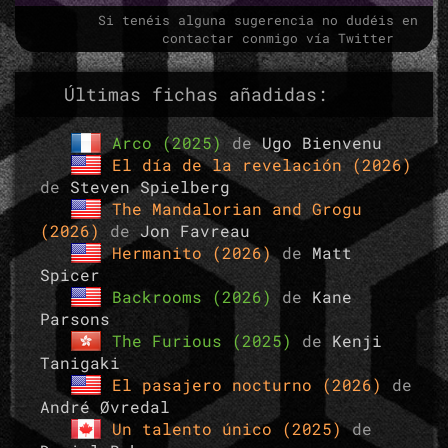
Si tenéis alguna sugerencia no dudéis en
contactar conmigo vía Twitter
Últimas fichas añadidas:
Arco (2025)
de
Ugo Bienvenu
El día de la revelación (2026)
de
Steven Spielberg
The Mandalorian and Grogu
(2026)
de
Jon Favreau
Hermanito (2026)
de
Matt
Spicer
Backrooms (2026)
de
Kane
Parsons
The Furious (2025)
de
Kenji
Tanigaki
El pasajero nocturno (2026)
de
André Øvredal
Un talento único (2025)
de