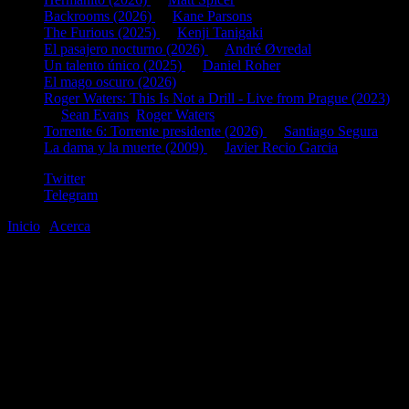
Backrooms (2026)
de
Kane Parsons
The Furious (2025)
de
Kenji Tanigaki
El pasajero nocturno (2026)
de
André Øvredal
Un talento único (2025)
de
Daniel Roher
El mago oscuro (2026)
Roger Waters: This Is Not a Drill - Live from Prague (2023)
de
Sean Evans
,
Roger Waters
Torrente 6: Torrente presidente (2026)
de
Santiago Segura
La dama y la muerte (2009)
de
Javier Recio Garcia
Twitter
Telegram
Inicio
|
Acerca
©2020-2026
gen
8
bits
.com