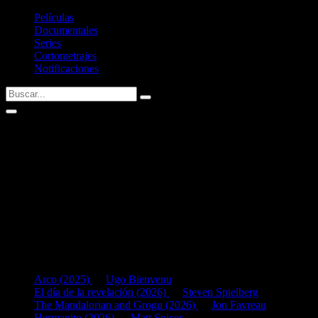
Películas
Documentales
Series
Cortometrajes
Notificaciones
Knut Hake
AKA: Knut Haake
Fecha de nacimiento:
29/01/1971 (55 años)
Nacid@ en:
Heidelberg, Germany
Si tenéis alguna sugerencia no dudéis en contactar conmigo vía
Twitter
Últimas fichas añadidas:
Arco (2025)
de
Ugo Bienvenu
El día de la revelación (2026)
de
Steven Spielberg
The Mandalorian and Grogu (2026)
de
Jon Favreau
Hermanito (2026)
de
Matt Spicer