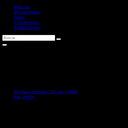
Películas
Documentales
Series
Cortometrajes
Notificaciones
Alexis Grapsas
Nacid@ en:
USA
2
en Banda Sonora:
Un lugar tranquilo: Día uno (2024)
Pig (2021)
Listado de bandas sonoras compuestas por
Alexis Grapsas
.
Si tenéis alguna sugerencia no dudéis en contactar conmigo vía Twitte
Últimas fichas añadidas: