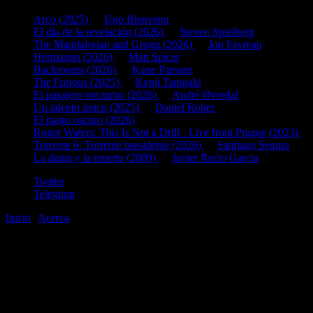
Arco (2025)
de
Ugo Bienvenu
El día de la revelación (2026)
de
Steven Spielberg
The Mandalorian and Grogu (2026)
de
Jon Favreau
Hermanito (2026)
de
Matt Spicer
Backrooms (2026)
de
Kane Parsons
The Furious (2025)
de
Kenji Tanigaki
El pasajero nocturno (2026)
de
André Øvredal
Un talento único (2025)
de
Daniel Roher
El mago oscuro (2026)
Roger Waters: This Is Not a Drill - Live from Prague (2023)
d
Torrente 6: Torrente presidente (2026)
de
Santiago Segura
La dama y la muerte (2009)
de
Javier Recio Garcia
Twitter
Telegram
Inicio
|
Acerca
©2020-2026
gen
8
bits
.com