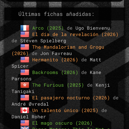
Últimas fichas añadidas:
Arco (2025)
de
Ugo Bienvenu
El día de la revelación (2026)
de
Steven Spielberg
The Mandalorian and Grogu
(2026)
de
Jon Favreau
Hermanito (2026)
de
Matt
Spicer
Backrooms (2026)
de
Kane
Parsons
The Furious (2025)
de
Kenji
Tanigaki
El pasajero nocturno (2026)
de
André Øvredal
Un talento único (2025)
de
Daniel Roher
El mago oscuro (2026)