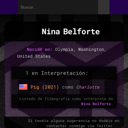
Nina Belforte
Nacid@ en:
Olympia, Washington,
United States
1
en Interpretación:
Pig (2021)
como
Charlotte
Listado de filmografía como intérprete de
Nina Belforte
.
Si tenéis alguna sugerencia no dudéis en
contactar conmigo vía Twitter