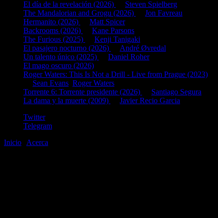
El día de la revelación (2026)
de
Steven Spielberg
The Mandalorian and Grogu (2026)
de
Jon Favreau
Hermanito (2026)
de
Matt Spicer
Backrooms (2026)
de
Kane Parsons
The Furious (2025)
de
Kenji Tanigaki
El pasajero nocturno (2026)
de
André Øvredal
Un talento único (2025)
de
Daniel Roher
El mago oscuro (2026)
Roger Waters: This Is Not a Drill - Live from Prague (2023)
de
Sean Evans
,
Roger Waters
Torrente 6: Torrente presidente (2026)
de
Santiago Segura
La dama y la muerte (2009)
de
Javier Recio Garcia
Twitter
Telegram
Inicio
|
Acerca
©2020-2026
gen
8
bits
.com