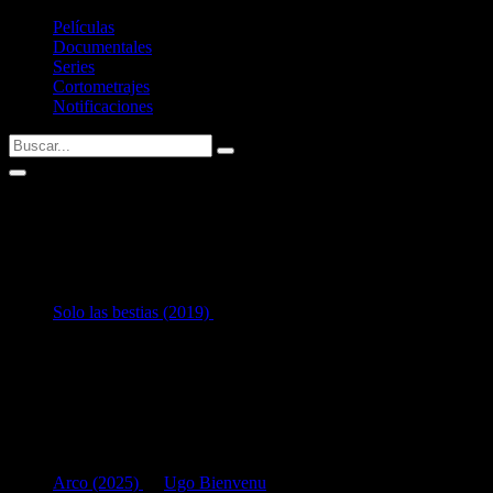
Películas
Documentales
Series
Cortometrajes
Notificaciones
Juliet Doucet
1
en Interpretación:
Solo las bestias (2019)
como
Amandine
Listado de filmografía como intérprete de
Juliet Doucet
.
Si tenéis alguna sugerencia no dudéis en contactar conmigo vía
Twitter
Últimas fichas añadidas:
Arco (2025)
de
Ugo Bienvenu