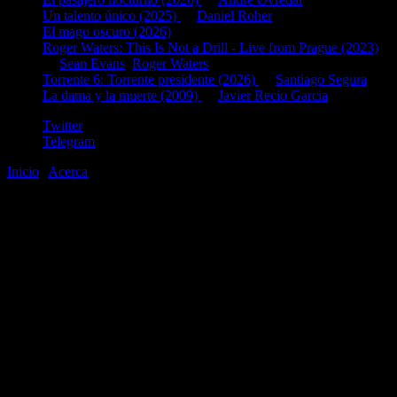
Un talento único (2025)
de
Daniel Roher
El mago oscuro (2026)
Roger Waters: This Is Not a Drill - Live from Prague (2023)
de
Sean Evans
,
Roger Waters
Torrente 6: Torrente presidente (2026)
de
Santiago Segura
La dama y la muerte (2009)
de
Javier Recio Garcia
Twitter
Telegram
Inicio
|
Acerca
©2020-2026
gen
8
bits
.com