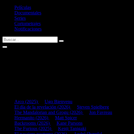
Películas
Documentales
Series
Cortometrajes
Notificaciones
Gloria Tong
Si tenéis alguna sugerencia no dudéis en contactar conmigo vía
Twitter
Últimas fichas añadidas:
Arco (2025)
de
Ugo Bienvenu
El día de la revelación (2026)
de
Steven Spielberg
The Mandalorian and Grogu (2026)
de
Jon Favreau
Hermanito (2026)
de
Matt Spicer
Backrooms (2026)
de
Kane Parsons
The Furious (2025)
de
Kenji Tanigaki
El pasajero nocturno (2026)
de
André Øvredal