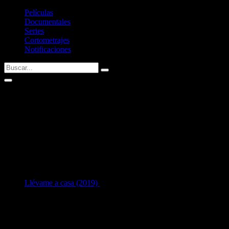
Películas
Documentales
Series
Cortometrajes
Notificaciones
Lee Won-keun
AKA: I Won-geun, Lee Won-geun, Lee Won-gun
Fecha de nacimiento:
27/06/1991 (35 años)
Nacid@ en:
Seoul, South Korea
1
en Interpretación:
Llévame a casa (2019)
como
Seung-hyun
[28 años]
Listado de filmografía como intérprete de
Lee Won-keun
.
Si tenéis alguna sugerencia no dudéis en contactar conmigo vía
Twitter