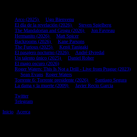
Últimas fichas añadidas:
Arco (2025)
de
Ugo Bienvenu
El día de la revelación (2026)
de
Steven Spielberg
The Mandalorian and Grogu (2026)
de
Jon Favreau
Hermanito (2026)
de
Matt Spicer
Backrooms (2026)
de
Kane Parsons
The Furious (2025)
de
Kenji Tanigaki
El pasajero nocturno (2026)
de
André Øvredal
Un talento único (2025)
de
Daniel Roher
El mago oscuro (2026)
Roger Waters: This Is Not a Drill - Live from Prague (2023)
de
Sean Evans
,
Roger Waters
Torrente 6: Torrente presidente (2026)
de
Santiago Segura
La dama y la muerte (2009)
de
Javier Recio Garcia
Twitter
Telegram
Inicio
|
Acerca
©2020-2026
gen
8
bits
.com