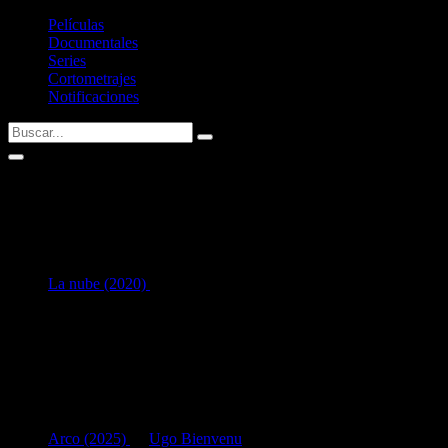
Películas
Documentales
Series
Cortometrajes
Notificaciones
Raphaël Liot
1
en Interpretación:
La nube (2020)
como
Football coach
Listado de filmografía como intérprete de
Raphaël Liot
.
Si tenéis alguna sugerencia no dudéis en contactar conmigo vía
Twitter
Últimas fichas añadidas:
Arco (2025)
de
Ugo Bienvenu