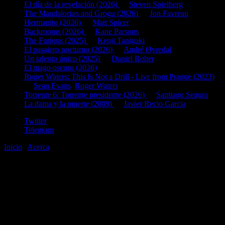
El día de la revelación (2026)
de
Steven Spielberg
The Mandalorian and Grogu (2026)
de
Jon Favreau
Hermanito (2026)
de
Matt Spicer
Backrooms (2026)
de
Kane Parsons
The Furious (2025)
de
Kenji Tanigaki
El pasajero nocturno (2026)
de
André Øvredal
Un talento único (2025)
de
Daniel Roher
El mago oscuro (2026)
Roger Waters: This Is Not a Drill - Live from Prague (2023)
de
Sean Evans
,
Roger Waters
Torrente 6: Torrente presidente (2026)
de
Santiago Segura
La dama y la muerte (2009)
de
Javier Recio Garcia
Twitter
Telegram
Inicio
|
Acerca
©2020-2026
gen
8
bits
.com