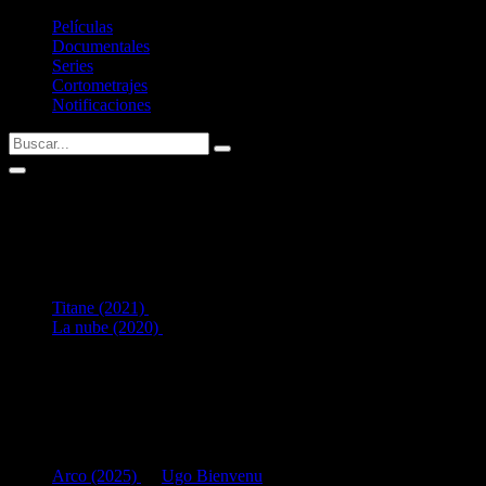
Películas
Documentales
Series
Cortometrajes
Notificaciones
Nathalie Boyer
2
en Interpretación:
Titane (2021)
como
Paramedic (uncredited)
La nube (2020)
como
Kévin's mother
Listado de filmografía como intérprete de
Nathalie Boyer
.
Si tenéis alguna sugerencia no dudéis en contactar conmigo vía Twitte
Últimas fichas añadidas:
Arco (2025)
de
Ugo Bienvenu