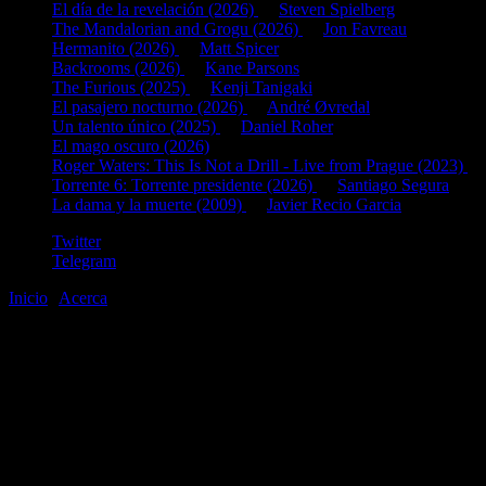
El día de la revelación (2026)
de
Steven Spielberg
The Mandalorian and Grogu (2026)
de
Jon Favreau
Hermanito (2026)
de
Matt Spicer
Backrooms (2026)
de
Kane Parsons
The Furious (2025)
de
Kenji Tanigaki
El pasajero nocturno (2026)
de
André Øvredal
Un talento único (2025)
de
Daniel Roher
El mago oscuro (2026)
Roger Waters: This Is Not a Drill - Live from Prague (2023)
d
Torrente 6: Torrente presidente (2026)
de
Santiago Segura
La dama y la muerte (2009)
de
Javier Recio Garcia
Twitter
Telegram
Inicio
|
Acerca
©2020-2026
gen
8
bits
.com