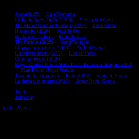
Últimas fichas añadidas:
Arco (2025)
de
Ugo Bienvenu
El día de la revelación (2026)
de
Steven Spielberg
The Mandalorian and Grogu (2026)
de
Jon Favreau
Hermanito (2026)
de
Matt Spicer
Backrooms (2026)
de
Kane Parsons
The Furious (2025)
de
Kenji Tanigaki
El pasajero nocturno (2026)
de
André Øvredal
Un talento único (2025)
de
Daniel Roher
El mago oscuro (2026)
Roger Waters: This Is Not a Drill - Live from Prague (2023)
de
Sean Evans
,
Roger Waters
Torrente 6: Torrente presidente (2026)
de
Santiago Segura
La dama y la muerte (2009)
de
Javier Recio Garcia
Twitter
Telegram
Inicio
|
Acerca
©2020-2026
gen
8
bits
.com