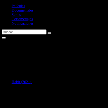
Películas
Documentales
Series
Cortometrajes
Notificaciones
Caroline D'Amore
Fecha de nacimiento:
09/06/1984 (42 años)
Nacid@ en:
Los Angeles, California, United States
1
en Interpretación:
Habit (2021)
como
L'Amour
[37 años]
Listado de filmografía como intérprete de
Caroline D'Amore
.
Si tenéis alguna sugerencia no dudéis en contactar conmigo vía
Twitter