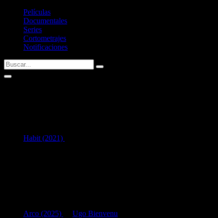
Películas
Documentales
Series
Cortometrajes
Notificaciones
Jamie Hince
1
en Interpretación:
Habit (2021)
como
Tuff
Listado de filmografía como intérprete de
Jamie Hince
.
Si tenéis alguna sugerencia no dudéis en contactar conmigo vía
Twitter
Últimas fichas añadidas:
Arco (2025)
de
Ugo Bienvenu