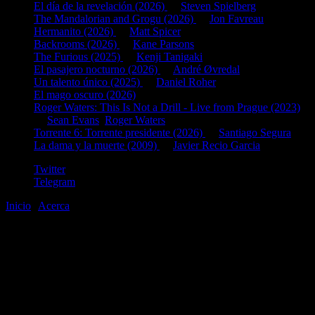
El día de la revelación (2026)
de
Steven Spielberg
The Mandalorian and Grogu (2026)
de
Jon Favreau
Hermanito (2026)
de
Matt Spicer
Backrooms (2026)
de
Kane Parsons
The Furious (2025)
de
Kenji Tanigaki
El pasajero nocturno (2026)
de
André Øvredal
Un talento único (2025)
de
Daniel Roher
El mago oscuro (2026)
Roger Waters: This Is Not a Drill - Live from Prague (2023)
de
Sean Evans
,
Roger Waters
Torrente 6: Torrente presidente (2026)
de
Santiago Segura
La dama y la muerte (2009)
de
Javier Recio Garcia
Twitter
Telegram
Inicio
|
Acerca
©2020-2026
gen
8
bits
.com