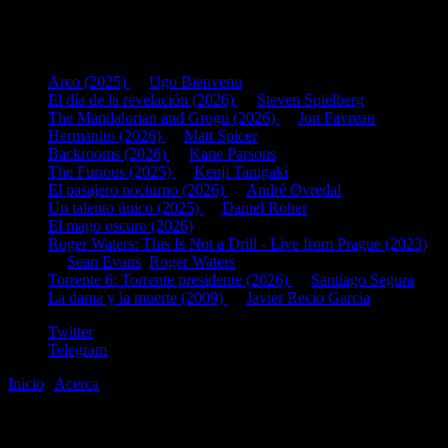
Últimas fichas añadidas:
Arco (2025)
de
Ugo Bienvenu
El día de la revelación (2026)
de
Steven Spielberg
The Mandalorian and Grogu (2026)
de
Jon Favreau
Hermanito (2026)
de
Matt Spicer
Backrooms (2026)
de
Kane Parsons
The Furious (2025)
de
Kenji Tanigaki
El pasajero nocturno (2026)
de
André Øvredal
Un talento único (2025)
de
Daniel Roher
El mago oscuro (2026)
Roger Waters: This Is Not a Drill - Live from Prague (2023)
de
Sean Evans
,
Roger Waters
Torrente 6: Torrente presidente (2026)
de
Santiago Segura
La dama y la muerte (2009)
de
Javier Recio Garcia
Twitter
Telegram
Inicio
|
Acerca
©2020-2026
gen
8
bits
.com