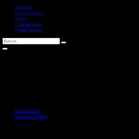
Películas
Documentales
Series
Cortometrajes
Notificaciones
Hayley Marie Norman
AKA: Hayley Norman
Fecha de nacimiento:
03/03/1989 (37 años)
Nacid@ en:
Thousand Oaks, California, USA
2
en Interpretación:
Habit (2021)
como
Sister Julie
[32 años]
Hancock (2008)
como
Hottie
[19 años]
Listado de filmografía como intérprete de
Hayley Marie Norman
.
Si tenéis alguna sugerencia no dudéis en contactar conmigo vía
Twitter