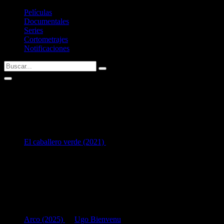
Películas
Documentales
Series
Cortometrajes
Notificaciones
Atheena Frizzell
1
en Interpretación:
El caballero verde (2021)
como
Youngest Sister
Listado de filmografía como intérprete de
Atheena Frizzell
.
Si tenéis alguna sugerencia no dudéis en contactar conmigo vía
Twitter
Últimas fichas añadidas:
Arco (2025)
de
Ugo Bienvenu