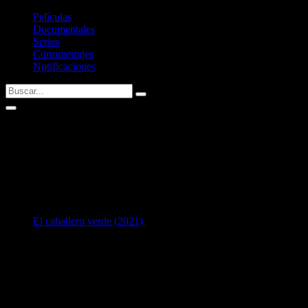
Películas
Documentales
Series
Cortometrajes
Notificaciones
Megan Tiernan
Fecha de nacimiento:
25/07/1995 (31 años)
1
en Interpretación:
El caballero verde (2021)
como
The Young Queen
[26 años]
Listado de filmografía como intérprete de
Megan Tiernan
.
Si tenéis alguna sugerencia no dudéis en contactar conmigo vía Twitte
Últimas fichas añadidas: