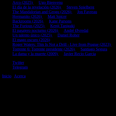
Arco (2025)
de
Ugo Bienvenu
El día de la revelación (2026)
de
Steven Spielberg
The Mandalorian and Grogu (2026)
de
Jon Favreau
Hermanito (2026)
de
Matt Spicer
Backrooms (2026)
de
Kane Parsons
The Furious (2025)
de
Kenji Tanigaki
El pasajero nocturno (2026)
de
André Øvredal
Un talento único (2025)
de
Daniel Roher
El mago oscuro (2026)
Roger Waters: This Is Not a Drill - Live from Prague (2023)
d
Torrente 6: Torrente presidente (2026)
de
Santiago Segura
La dama y la muerte (2009)
de
Javier Recio Garcia
Twitter
Telegram
Inicio
|
Acerca
©2020-2026
gen
8
bits
.com