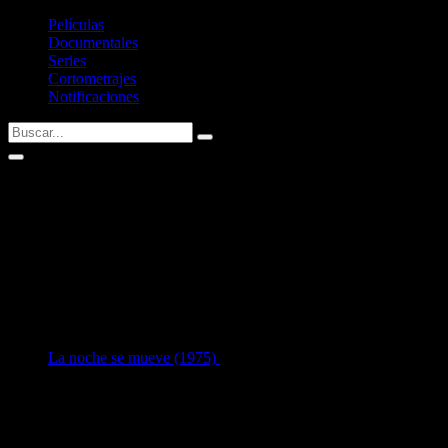
Películas
Documentales
Series
Cortometrajes
Notificaciones
Alan Sharp
Fecha de nacimiento:
12/01/1934
Defunción:
08/02/2013 (murió a los 79 años)
Nacid@ en:
Alyth, Perth and Kinross, Scotland
1
en Guion:
La noche se mueve (1975)
[41 años]
Listado de guiones escritos por
Alan Sharp
.
Si tenéis alguna sugerencia no dudéis en contactar conmigo vía
Twitter