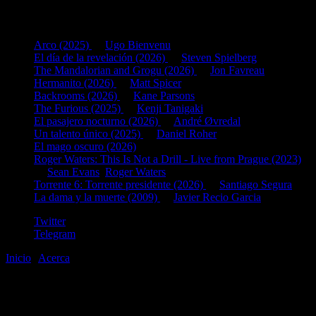
Últimas fichas añadidas:
Arco (2025)
de
Ugo Bienvenu
El día de la revelación (2026)
de
Steven Spielberg
The Mandalorian and Grogu (2026)
de
Jon Favreau
Hermanito (2026)
de
Matt Spicer
Backrooms (2026)
de
Kane Parsons
The Furious (2025)
de
Kenji Tanigaki
El pasajero nocturno (2026)
de
André Øvredal
Un talento único (2025)
de
Daniel Roher
El mago oscuro (2026)
Roger Waters: This Is Not a Drill - Live from Prague (2023)
de
Sean Evans
,
Roger Waters
Torrente 6: Torrente presidente (2026)
de
Santiago Segura
La dama y la muerte (2009)
de
Javier Recio Garcia
Twitter
Telegram
Inicio
|
Acerca
©2020-2026
gen
8
bits
.com