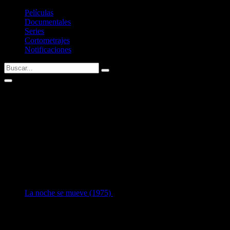
Películas
Documentales
Series
Cortometrajes
Notificaciones
Anthony Costello
AKA: Tony Costello
Fecha de nacimiento:
16/02/1938
Defunción:
15/08/1983 (murió a los 45 años)
Nacid@ en:
Andover, Massachusetts, USA
1
en Interpretación:
La noche se mueve (1975)
como
Marv Ellman
[37 años]
Listado de filmografía como intérprete de
Anthony Costello
.
Si tenéis alguna sugerencia no dudéis en contactar conmigo vía
Twitter