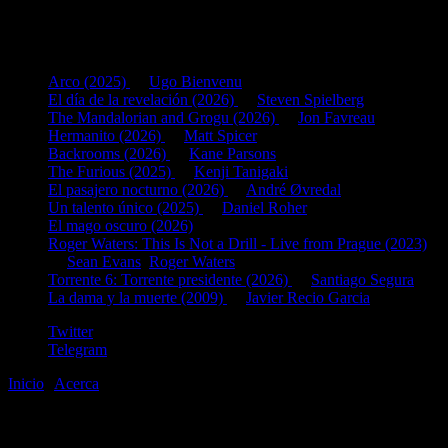
Últimas fichas añadidas:
Arco (2025)
de
Ugo Bienvenu
El día de la revelación (2026)
de
Steven Spielberg
The Mandalorian and Grogu (2026)
de
Jon Favreau
Hermanito (2026)
de
Matt Spicer
Backrooms (2026)
de
Kane Parsons
The Furious (2025)
de
Kenji Tanigaki
El pasajero nocturno (2026)
de
André Øvredal
Un talento único (2025)
de
Daniel Roher
El mago oscuro (2026)
Roger Waters: This Is Not a Drill - Live from Prague (2023)
de
Sean Evans
,
Roger Waters
Torrente 6: Torrente presidente (2026)
de
Santiago Segura
La dama y la muerte (2009)
de
Javier Recio Garcia
Twitter
Telegram
Inicio
|
Acerca
©2020-2026
gen
8
bits
.com