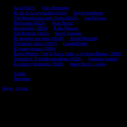
Arco (2025)
de
Ugo Bienvenu
El día de la revelación (2026)
de
Steven Spielberg
The Mandalorian and Grogu (2026)
de
Jon Favreau
Hermanito (2026)
de
Matt Spicer
Backrooms (2026)
de
Kane Parsons
The Furious (2025)
de
Kenji Tanigaki
El pasajero nocturno (2026)
de
André Øvredal
Un talento único (2025)
de
Daniel Roher
El mago oscuro (2026)
Roger Waters: This Is Not a Drill - Live from Prague (2023)
d
Torrente 6: Torrente presidente (2026)
de
Santiago Segura
La dama y la muerte (2009)
de
Javier Recio Garcia
Twitter
Telegram
Inicio
|
Acerca
©2020-2026
gen
8
bits
.com