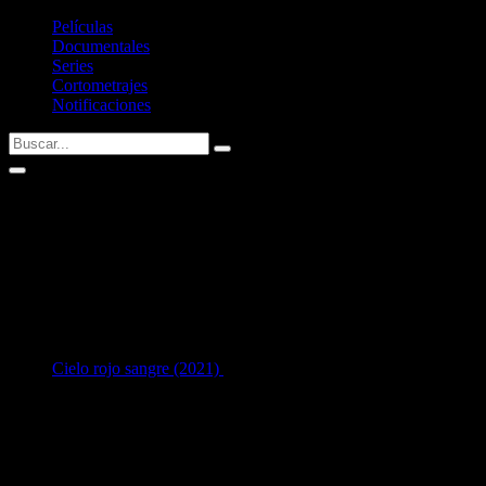
Películas
Documentales
Series
Cortometrajes
Notificaciones
Yoshi Heimrath
Fecha de nacimiento:
07/02/1983 (43 años)
Nacid@ en:
Munich, Germany
1
en Fotografía:
Cielo rojo sangre (2021)
[38 años]
Listado de trabajos de fotografía cinematográfica de
Yoshi Heimrath
.
Si tenéis alguna sugerencia no dudéis en contactar conmigo vía Twitte
Últimas fichas añadidas: