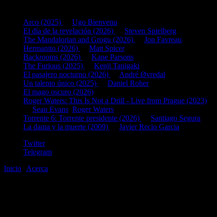
Últimas fichas añadidas:
Arco (2025)
de
Ugo Bienvenu
El día de la revelación (2026)
de
Steven Spielberg
The Mandalorian and Grogu (2026)
de
Jon Favreau
Hermanito (2026)
de
Matt Spicer
Backrooms (2026)
de
Kane Parsons
The Furious (2025)
de
Kenji Tanigaki
El pasajero nocturno (2026)
de
André Øvredal
Un talento único (2025)
de
Daniel Roher
El mago oscuro (2026)
Roger Waters: This Is Not a Drill - Live from Prague (2023)
de
Sean Evans
,
Roger Waters
Torrente 6: Torrente presidente (2026)
de
Santiago Segura
La dama y la muerte (2009)
de
Javier Recio Garcia
Twitter
Telegram
Inicio
|
Acerca
©2020-2026
gen
8
bits
.com