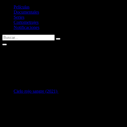
Películas
Documentales
Series
Cortometrajes
Notificaciones
Florian Schmidtke
Fecha de nacimiento:
01/01/1982 (44 años)
1
en Interpretación:
Cielo rojo sangre (2021)
como
Air Marshall Michael
[39
años]
Listado de filmografía como intérprete de
Florian Schmidtke
.
Si tenéis alguna sugerencia no dudéis en contactar conmigo vía
Twitter