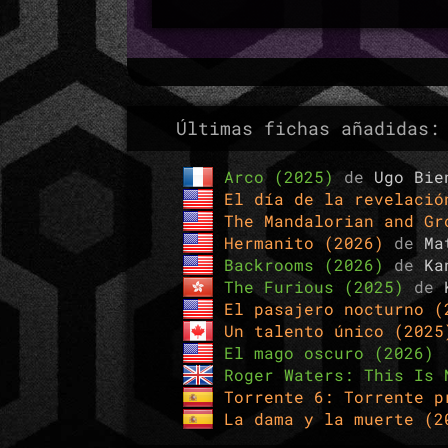
Últimas fichas añadidas:
Arco (2025)
de
Ugo Bie
El día de la revelaci
The Mandalorian and G
Hermanito (2026)
de
Ma
Backrooms (2026)
de
Ka
The Furious (2025)
de
El pasajero nocturno 
Un talento único (202
El mago oscuro (2026)
Roger Waters: This Is 
Torrente 6: Torrente 
La dama y la muerte (