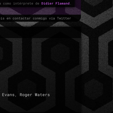
ía como intérprete de
Didier Flamand
.
éis en contactar conmigo vía Twitter
 Evans
,
Roger Waters