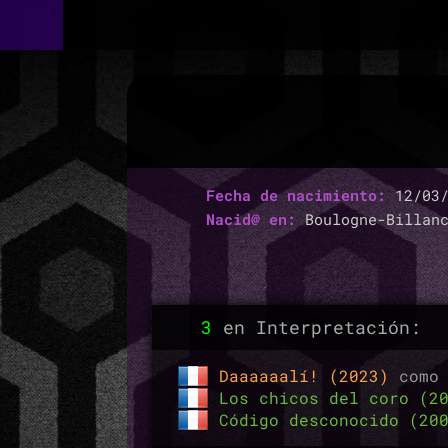
Fecha de nacimiento:
12/03/
Nacid@ en:
Boulogne-Billanc
3
en Interpretación:
Daaaaaalí! (2023)
com
Los chicos del coro (2
Código desconocido (20