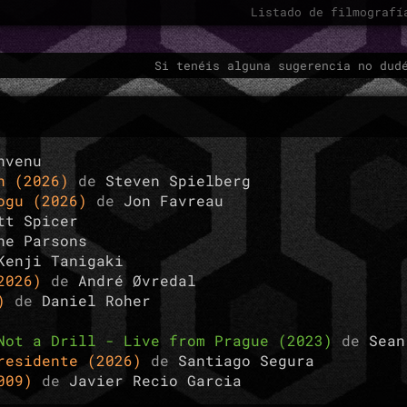
Listado de filmograf
Si tenéis alguna sugerencia no dud
nvenu
ón (2026)
de
Steven Spielberg
rogu (2026)
de
Jon Favreau
tt Spicer
ne Parsons
Kenji Tanigaki
(2026)
de
André Øvredal
5)
de
Daniel Roher
Not a Drill - Live from Prague (2023)
de
Sean
presidente (2026)
de
Santiago Segura
2009)
de
Javier Recio Garcia