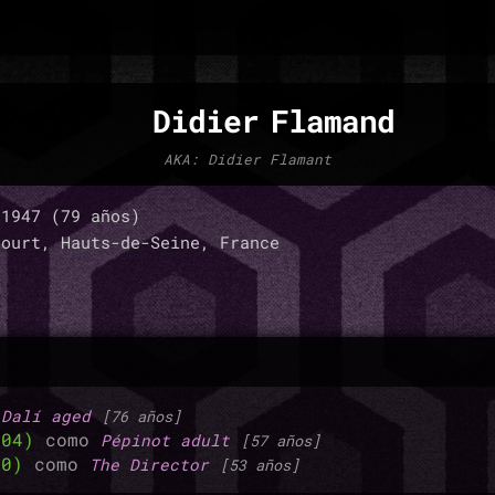
Didier Flamand
AKA: Didier Flamant
1947 (79 años)
ourt, Hauts-de-Seine, France
o
Dalí aged
[76 años]
004)
como
Pépinot adult
[57 años]
00)
como
The Director
[53 años]