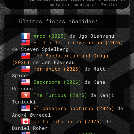
contactar conmigo vía Twitter
Últimas fichas añadidas:
Arco (2025)
de
Ugo Bienvenu
El día de la revelación (2026)
de
Steven Spielberg
The Mandalorian and Grogu
(2026)
de
Jon Favreau
Hermanito (2026)
de
Matt
Spicer
Backrooms (2026)
de
Kane
Parsons
The Furious (2025)
de
Kenji
Tanigaki
El pasajero nocturno (2026)
de
André Øvredal
Un talento único (2025)
de
Daniel Roher