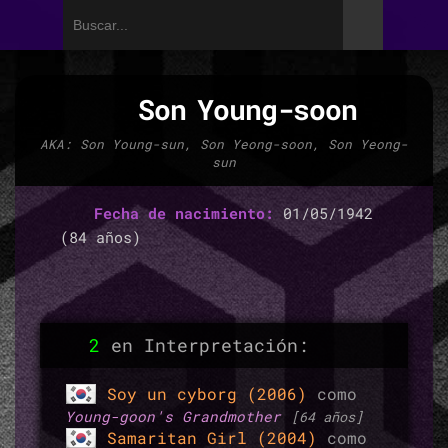
Son Young-soon
AKA: Son Young-sun, Son Yeong-soon, Son Yeong-
sun
Fecha de nacimiento:
01/05/1942
(84 años)
2
en Interpretación:
Soy un cyborg (2006)
como
Young-goon's Grandmother
[64 años]
Samaritan Girl (2004)
como