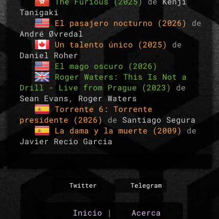
The Furious (2025)
de
Kenji
Tanigaki
El pasajero nocturno (2026)
de
André Øvredal
Un talento único (2025)
de
Daniel Roher
El mago oscuro (2026)
Roger Waters: This Is Not a
Drill - Live from Prague (2023)
de
Sean Evans
,
Roger Waters
Torrente 6: Torrente
presidente (2026)
de
Santiago Segura
La dama y la muerte (2009)
de
Javier Recio Garcia
Twitter
Telegram
Inicio
|
Acerca