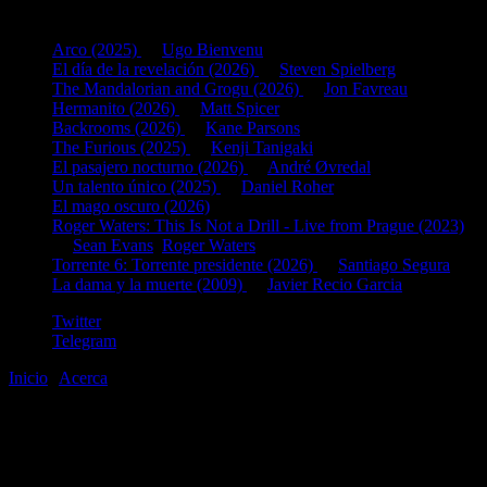
Últimas fichas añadidas:
Arco (2025)
de
Ugo Bienvenu
El día de la revelación (2026)
de
Steven Spielberg
The Mandalorian and Grogu (2026)
de
Jon Favreau
Hermanito (2026)
de
Matt Spicer
Backrooms (2026)
de
Kane Parsons
The Furious (2025)
de
Kenji Tanigaki
El pasajero nocturno (2026)
de
André Øvredal
Un talento único (2025)
de
Daniel Roher
El mago oscuro (2026)
Roger Waters: This Is Not a Drill - Live from Prague (2023)
de
Sean Evans
,
Roger Waters
Torrente 6: Torrente presidente (2026)
de
Santiago Segura
La dama y la muerte (2009)
de
Javier Recio Garcia
Twitter
Telegram
Inicio
|
Acerca
©2020-2026
gen
8
bits
.com