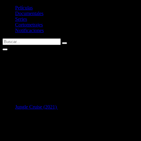
Películas
Documentales
Series
Cortometrajes
Notificaciones
Allan Poppleton
Fecha de nacimiento:
14/07/1971 (55 años)
Nacid@ en:
Auckland City, Auckland, New Zealand
1
en Interpretación:
Jungle Cruise (2021)
como
Society Worker
[50 años]
Listado de filmografía como intérprete de
Allan Poppleton
.
Si tenéis alguna sugerencia no dudéis en contactar conmigo vía
Twitter