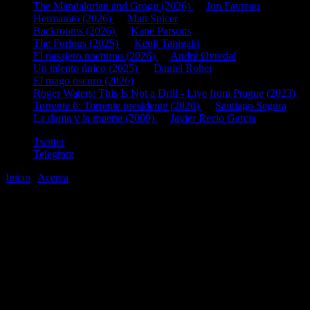
The Mandalorian and Grogu (2026)
de
Jon Favreau
Hermanito (2026)
de
Matt Spicer
Backrooms (2026)
de
Kane Parsons
The Furious (2025)
de
Kenji Tanigaki
El pasajero nocturno (2026)
de
André Øvredal
Un talento único (2025)
de
Daniel Roher
El mago oscuro (2026)
Roger Waters: This Is Not a Drill - Live from Prague (2023)
d
Torrente 6: Torrente presidente (2026)
de
Santiago Segura
La dama y la muerte (2009)
de
Javier Recio Garcia
Twitter
Telegram
Inicio
|
Acerca
©2020-2026
gen
8
bits
.com