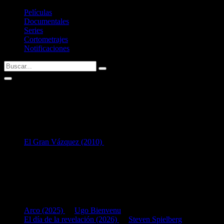
Películas
Documentales
Series
Cortometrajes
Notificaciones
César Tormo
1
en Interpretación:
El Gran Vázquez (2010)
como
Dibujante 1
Listado de filmografía como intérprete de
César Tormo
.
Si tenéis alguna sugerencia no dudéis en contactar conmigo vía Twitte
Últimas fichas añadidas:
Arco (2025)
de
Ugo Bienvenu
El día de la revelación (2026)
de
Steven Spielberg