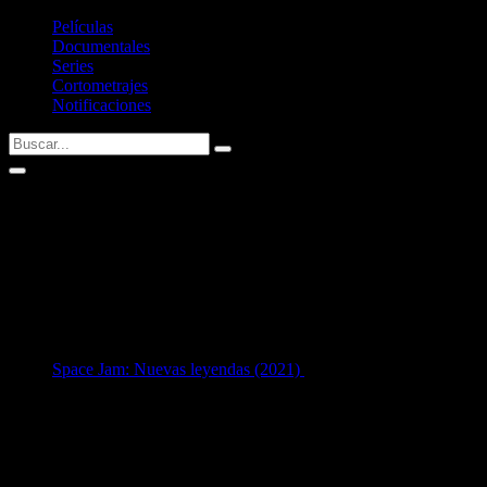
Películas
Documentales
Series
Cortometrajes
Notificaciones
Juel Taylor
Fecha de nacimiento:
01/05/1987 (39 años)
Nacid@ en:
Tuskegee, Alabama, USA
1
en Guion:
Space Jam: Nuevas leyendas (2021)
[34 años]
Listado de guiones escritos por
Juel Taylor
.
Si tenéis alguna sugerencia no dudéis en contactar conmigo vía
Twitter