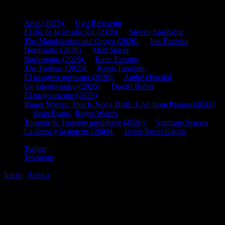
Últimas fichas añadidas:
Arco (2025)
de
Ugo Bienvenu
El día de la revelación (2026)
de
Steven Spielberg
The Mandalorian and Grogu (2026)
de
Jon Favreau
Hermanito (2026)
de
Matt Spicer
Backrooms (2026)
de
Kane Parsons
The Furious (2025)
de
Kenji Tanigaki
El pasajero nocturno (2026)
de
André Øvredal
Un talento único (2025)
de
Daniel Roher
El mago oscuro (2026)
Roger Waters: This Is Not a Drill - Live from Prague (2023)
de
Sean Evans
,
Roger Waters
Torrente 6: Torrente presidente (2026)
de
Santiago Segura
La dama y la muerte (2009)
de
Javier Recio Garcia
Twitter
Telegram
Inicio
|
Acerca
©2020-2026
gen
8
bits
.com