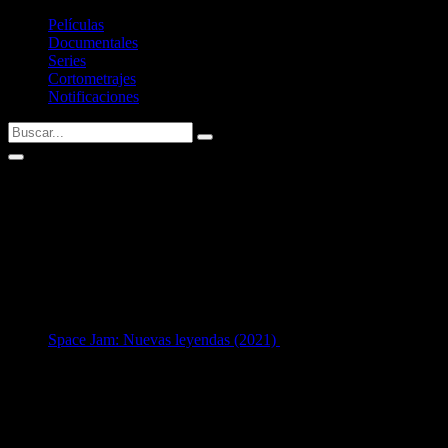
Películas
Documentales
Series
Cortometrajes
Notificaciones
Nneka Ogwumike
Fecha de nacimiento:
02/07/1990 (36 años)
Nacid@ en:
Tomball, Texas, USA
1
en Interpretación:
Space Jam: Nuevas leyendas (2021)
como
Nneka Ogwumike
/ Arachnneka
[31 años]
Listado de filmografía como intérprete de
Nneka Ogwumike
.
Si tenéis alguna sugerencia no dudéis en contactar conmigo vía
Twitter