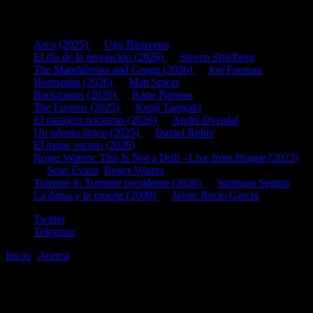
Últimas fichas añadidas:
Arco (2025)
de
Ugo Bienvenu
El día de la revelación (2026)
de
Steven Spielberg
The Mandalorian and Grogu (2026)
de
Jon Favreau
Hermanito (2026)
de
Matt Spicer
Backrooms (2026)
de
Kane Parsons
The Furious (2025)
de
Kenji Tanigaki
El pasajero nocturno (2026)
de
André Øvredal
Un talento único (2025)
de
Daniel Roher
El mago oscuro (2026)
Roger Waters: This Is Not a Drill - Live from Prague (2023)
de
Sean Evans
,
Roger Waters
Torrente 6: Torrente presidente (2026)
de
Santiago Segura
La dama y la muerte (2009)
de
Javier Recio Garcia
Twitter
Telegram
Inicio
|
Acerca
©2020-2026
gen
8
bits
.com