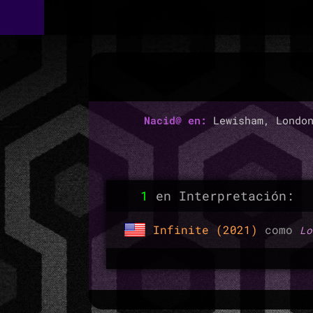
Nacid@ en:
Lewisham, London
1
en Interpretación:
Infinite (2021)
como
Lo