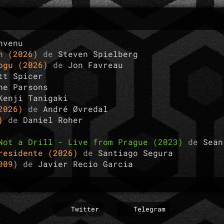
nvenu
ón (2026)
de
Steven Spielberg
rogu (2026)
de
Jon Favreau
tt Spicer
ne Parsons
Kenji Tanigaki
(2026)
de
André Øvredal
5)
de
Daniel Roher
Not a Drill - Live from Prague (2023)
de
Sean
presidente (2026)
de
Santiago Segura
2009)
de
Javier Recio Garcia
Twitter
Telegram