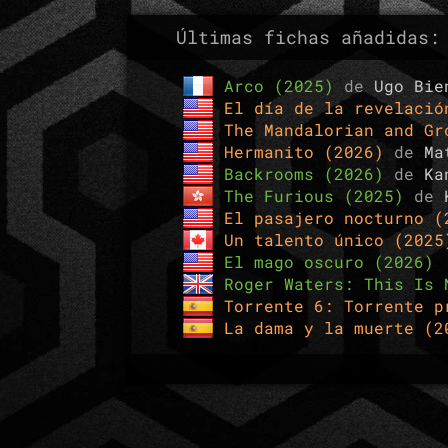
Últimas fichas añadidas:
Arco (2025)
de
Ugo Bie
El día de la revelaci
The Mandalorian and G
Hermanito (2026)
de
Ma
Backrooms (2026)
de
Ka
The Furious (2025)
de
El pasajero nocturno 
Un talento único (202
El mago oscuro (2026)
Roger Waters: This Is 
Torrente 6: Torrente 
La dama y la muerte (