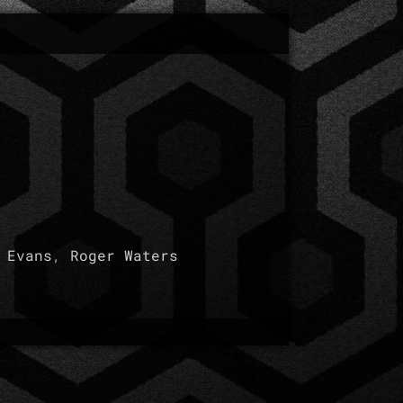
 Evans
,
Roger Waters