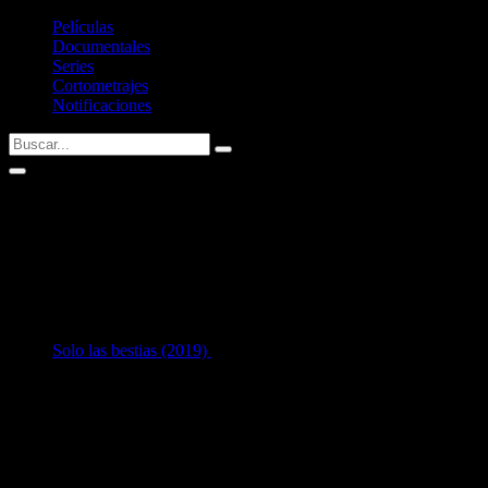
Películas
Documentales
Series
Cortometrajes
Notificaciones
Yao Kouakou
AKA: Alain Jaurès Yao 'Navarro' Kouakou
1
en Interpretación:
Solo las bestias (2019)
como
Driss
Listado de filmografía como intérprete de
Yao Kouakou
.
Si tenéis alguna sugerencia no dudéis en contactar conmigo vía
Twitter
Últimas fichas añadidas: