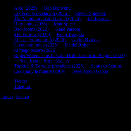
Arco (2025)
de
Ugo Bienvenu
El día de la revelación (2026)
de
Steven Spielberg
The Mandalorian and Grogu (2026)
de
Jon Favreau
Hermanito (2026)
de
Matt Spicer
Backrooms (2026)
de
Kane Parsons
The Furious (2025)
de
Kenji Tanigaki
El pasajero nocturno (2026)
de
André Øvredal
Un talento único (2025)
de
Daniel Roher
El mago oscuro (2026)
Roger Waters: This Is Not a Drill - Live from Prague (2023)
de
Sean Evans
,
Roger Waters
Torrente 6: Torrente presidente (2026)
de
Santiago Segura
La dama y la muerte (2009)
de
Javier Recio Garcia
Twitter
Telegram
Inicio
|
Acerca
©2020-2026
gen
8
bits
.com