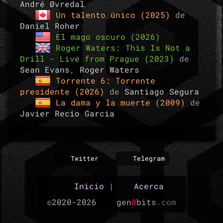
André Øvredal
Un talento único (2025)
de
Daniel Roher
El mago oscuro (2026)
Roger Waters: This Is Not a
Drill - Live from Prague (2023)
de
Sean Evans
,
Roger Waters
Torrente 6: Torrente
presidente (2026)
de
Santiago Segura
La dama y la muerte (2009)
de
Javier Recio Garcia
Twitter
Telegram
Inicio
|
Acerca
©2020-2026
gen
8
bits
.com