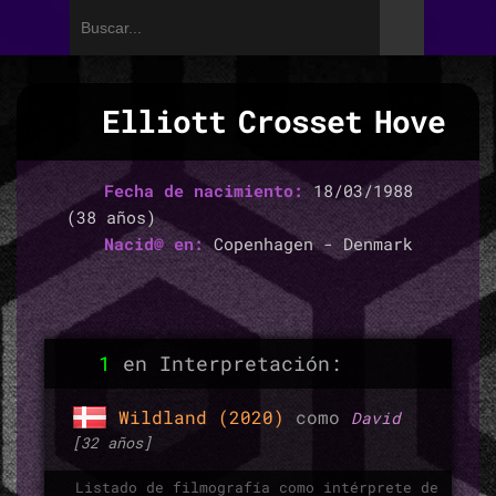
Elliott Crosset Hove
Fecha de nacimiento:
18/03/1988
(38 años)
Nacid@ en:
Copenhagen - Denmark
1
en Interpretación:
Wildland (2020)
como
David
[32 años]
Listado de filmografía como intérprete de