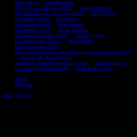
Arco (2025)
de
Ugo Bienvenu
El día de la revelación (2026)
de
Steven Spielberg
The Mandalorian and Grogu (2026)
de
Jon Favreau
Hermanito (2026)
de
Matt Spicer
Backrooms (2026)
de
Kane Parsons
The Furious (2025)
de
Kenji Tanigaki
El pasajero nocturno (2026)
de
André Øvredal
Un talento único (2025)
de
Daniel Roher
El mago oscuro (2026)
Roger Waters: This Is Not a Drill - Live from Prague (2023)
de
Sean Evans
,
Roger Waters
Torrente 6: Torrente presidente (2026)
de
Santiago Segura
La dama y la muerte (2009)
de
Javier Recio Garcia
Twitter
Telegram
Inicio
|
Acerca
©2020-2026
gen
8
bits
.com