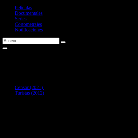
Películas
Documentales
Series
Cortometrajes
Notificaciones
Richard Glover
2
en Interpretación:
Censor (2021)
como
Gerald
Turistas (2012)
como
Martin
Listado de filmografía como intérprete de
Richard Glover
.
Si tenéis alguna sugerencia no dudéis en contactar conmigo vía
Twitter
Últimas fichas añadidas: