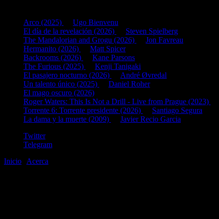
Últimas fichas añadidas:
Arco (2025)
de
Ugo Bienvenu
El día de la revelación (2026)
de
Steven Spielberg
The Mandalorian and Grogu (2026)
de
Jon Favreau
Hermanito (2026)
de
Matt Spicer
Backrooms (2026)
de
Kane Parsons
The Furious (2025)
de
Kenji Tanigaki
El pasajero nocturno (2026)
de
André Øvredal
Un talento único (2025)
de
Daniel Roher
El mago oscuro (2026)
Roger Waters: This Is Not a Drill - Live from Prague (2023)
d
Torrente 6: Torrente presidente (2026)
de
Santiago Segura
La dama y la muerte (2009)
de
Javier Recio Garcia
Twitter
Telegram
Inicio
|
Acerca
©2020-2026
gen
8
bits
.com