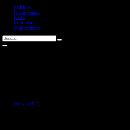
Películas
Documentales
Series
Cortometrajes
Notificaciones
Guillaume Delaunay
AKA: Guillaume Delauney
Fecha de nacimiento:
02/07/1975 (51 años)
Nacid@ en:
Vendée, France
1
en Interpretación:
Censor (2021)
como
Beastman
[46 años]
Listado de filmografía como intérprete de
Guillaume Delaunay
.
Si tenéis alguna sugerencia no dudéis en contactar conmigo vía Twitte