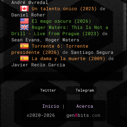
André Øvredal
Un talento único (2025)
de
Daniel Roher
El mago oscuro (2026)
Roger Waters: This Is Not a
Drill - Live from Prague (2023)
de
Sean Evans
,
Roger Waters
Torrente 6: Torrente
presidente (2026)
de
Santiago Segura
La dama y la muerte (2009)
de
Javier Recio Garcia
Twitter
Telegram
Inicio
|
Acerca
©2020-2026
gen
8
bits
.com