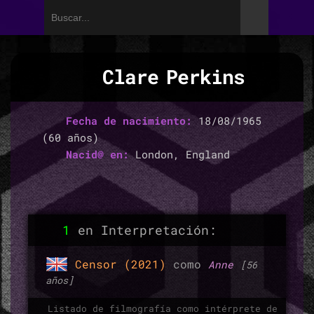
Clare Perkins
Fecha de nacimiento:
18/08/1965
(60 años)
Nacid@ en:
London, England
1
en Interpretación:
Censor (2021)
como
Anne
[56
años]
Listado de filmografía como intérprete de