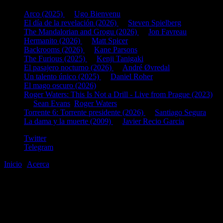
Arco (2025)
de
Ugo Bienvenu
El día de la revelación (2026)
de
Steven Spielberg
The Mandalorian and Grogu (2026)
de
Jon Favreau
Hermanito (2026)
de
Matt Spicer
Backrooms (2026)
de
Kane Parsons
The Furious (2025)
de
Kenji Tanigaki
El pasajero nocturno (2026)
de
André Øvredal
Un talento único (2025)
de
Daniel Roher
El mago oscuro (2026)
Roger Waters: This Is Not a Drill - Live from Prague (2023)
de
Sean Evans
,
Roger Waters
Torrente 6: Torrente presidente (2026)
de
Santiago Segura
La dama y la muerte (2009)
de
Javier Recio Garcia
Twitter
Telegram
Inicio
|
Acerca
©2020-2026
gen
8
bits
.com