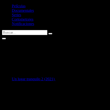
Películas
Documentales
Series
Cortometrajes
Notificaciones
Stefania Warwick
AKA: Stefanie Warnick
1
en Interpretación:
Un lugar tranquilo 2 (2021)
como
Woman at Game
Listado de filmografía como intérprete de
Stefania Warwick
.
Si tenéis alguna sugerencia no dudéis en contactar conmigo vía
Twitter
Últimas fichas añadidas: