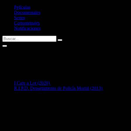
Películas
Documentales
Series
Cortometrajes
Notificaciones
Chris Everett
2
en Interpretación:
I Care a Lot (2020)
como
Berkshire Oaks Receptionist
R.I.P.D. Departamento de Policía Mortal (2013)
como
R.I.P.D. Evidence Clerk
Listado de filmografía como intérprete de
Chris Everett
.
Si tenéis alguna sugerencia no dudéis en contactar conmigo vía
Twitter
Últimas fichas añadidas: