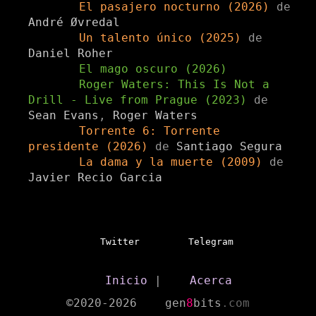
El pasajero nocturno (2026)
de
André Øvredal
Un talento único (2025)
de
Daniel Roher
El mago oscuro (2026)
Roger Waters: This Is Not a
Drill - Live from Prague (2023)
de
Sean Evans
,
Roger Waters
Torrente 6: Torrente
presidente (2026)
de
Santiago Segura
La dama y la muerte (2009)
de
Javier Recio Garcia
Twitter
Telegram
Inicio
|
Acerca
©2020-2026
gen
8
bits
.com