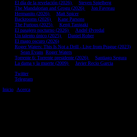
El día de la revelación (2026)
de
Steven Spielberg
The Mandalorian and Grogu (2026)
de
Jon Favreau
Hermanito (2026)
de
Matt Spicer
Backrooms (2026)
de
Kane Parsons
The Furious (2025)
de
Kenji Tanigaki
El pasajero nocturno (2026)
de
André Øvredal
Un talento único (2025)
de
Daniel Roher
El mago oscuro (2026)
Roger Waters: This Is Not a Drill - Live from Prague (2023)
de
Sean Evans
,
Roger Waters
Torrente 6: Torrente presidente (2026)
de
Santiago Segura
La dama y la muerte (2009)
de
Javier Recio Garcia
Twitter
Telegram
Inicio
|
Acerca
©2020-2026
gen
8
bits
.com