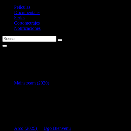
Películas
Documentales
Series
Cortometrajes
Notificaciones
Kelemete Misipeka
1
en Interpretación:
Mainstream (2020)
como
Wrestler
Listado de filmografía como intérprete de
Kelemete Misipeka
.
Si tenéis alguna sugerencia no dudéis en contactar conmigo vía
Twitter
Últimas fichas añadidas:
Arco (2025)
de
Ugo Bienvenu