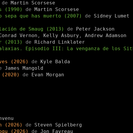
)
de
Martin Scorsese
os (1990)
de
Martin Scorsese
o sepa que has muerto (2007)
de
Sidney Lumet
olación de Smaug (2013)
de
Peter Jackson
Conrad Vernon
,
Kelly Asbury
,
Andrew Adamson
er (2013)
de
Richard Linklater
alaxias. Episodio III: La venganza de los Si
ives (2026)
de
Kyle Balda
de
James Mangold
e (2020)
de
Evan Morgan
nvenu
ón (2026)
de
Steven Spielberg
rogu (2026)
de
Jon Favreau