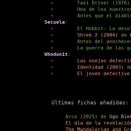
Taxi Driver (1976
Uno de los nuestr
Antes que el diabl
Secuela
:
El Hobbit: La des
Shrek 2 (2004)
de
Antes del anochec
La guerra de las g
Whodunit
:
Las ovejas detect
Identidad (2003)
El joven detectiv
Últimas fichas añadidas:
Arco (2025)
de
Ugo Bie
El día de la revelaci
The Mandalorian and G