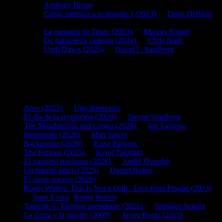
Anthony Russo
Cómo entrenar a tu dragón 3 (2019)
de
Dean DeBlois
Slasher
:
La matanza de Texas (2003)
de
Marcus Nispel
De naturaleza violenta (2024)
de
Chris Nash
Until Dawn (2025)
de
David F. Sandberg
Comedia negra, Reboot, Secuela, Slasher
Últimas fichas añadidas:
Arco (2025)
de
Ugo Bienvenu
El día de la revelación (2026)
de
Steven Spielberg
The Mandalorian and Grogu (2026)
de
Jon Favreau
Hermanito (2026)
de
Matt Spicer
Backrooms (2026)
de
Kane Parsons
The Furious (2025)
de
Kenji Tanigaki
El pasajero nocturno (2026)
de
André Øvredal
Un talento único (2025)
de
Daniel Roher
El mago oscuro (2026)
Roger Waters: This Is Not a Drill - Live from Prague (2023)
de
Sean Evans
,
Roger Waters
Torrente 6: Torrente presidente (2026)
de
Santiago Segura
La dama y la muerte (2009)
de
Javier Recio Garcia