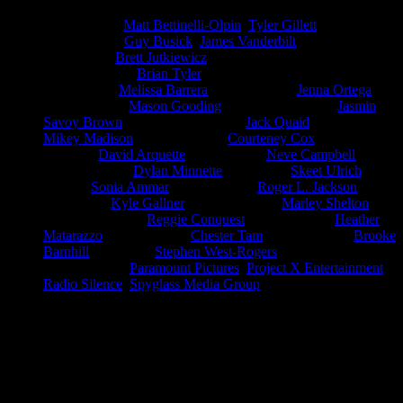
Idioma(s):
Inglés
Director(es):
Matt Bettinelli-Olpin
,
Tyler Gillett
Guionista(s):
Guy Busick
,
James Vanderbilt
Fotografía:
Brett Jutkiewicz
Banda sonora:
Brian Tyler
Intérpretes:
Melissa Barrera
,
Jenna Ortega
(Sam Carpenter)
,
Mason Gooding
,
Jasmin
(Tara Carpenter)
(Chad Meeks-Martin)
Savoy Brown
,
Jack Quaid
,
(Mindy Meeks-Martin)
(Richie Kirsch)
Mikey Madison
,
Courteney Cox
(Amber Freeman)
(Gale
,
David Arquette
,
Neve Campbell
Weathers)
(Dewey Riley)
,
Dylan Minnette
,
Skeet Ulrich
(Sidney Prescott)
(Wes Hicks)
(Billy
,
Sonia Ammar
,
Roger L. Jackson
Loomis)
(Liv McKenzie)
('The
,
Kyle Gallner
,
Marley Shelton
Voice' (voz))
(Vince Schneider)
,
Reggie Conquest
,
Heather
(Sheriff Judy Hicks)
(Deputy Farney)
Matarazzo
,
Chester Tam
,
Brooke
(Martha Meeks)
(Deputy Vinson)
Barnhill
,
Stephen West-Rogers
(Bartender)
(EMT)
Compañía(s):
Paramount Pictures
,
Project X Entertainment
,
Radio Silence
,
Spyglass Media Group
Duración:
1h 54m
Veinticinco años después de que una serie de brutales asesinatos
conmocionara al tranquilo pueblo de Woodsboro, un nuevo asesino
se ha puesto la máscara de Ghostface y comienza a perseguir a un
grupo de adolescentes para resucitar los secretos del mortífero
pasado del pueblo.