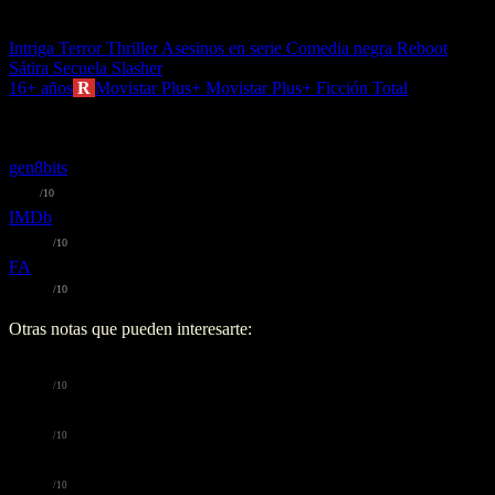
It's always someone you know.
Intriga
Terror
Thriller
Asesinos en serie
Comedia negra
Reboot
Sátira
Secuela
Slasher
16+ años
R
Movistar Plus+
Movistar Plus+ Ficción Total
Nota media:
👀
5.9
/10
-
Pasable
gen8bits
👍 6
-
Interesante
/10
IMDb
👍 6.3
-
Interesante
/10
FA
👀 5.5
-
Pasable
/10
Otras notas que pueden interesarte:
Trakt
👍
6.9
-
Interesante
/10
TMDb
👍
6.6
-
Interesante
/10
Letterboxd
👍
6.4
-
Interesante
/10