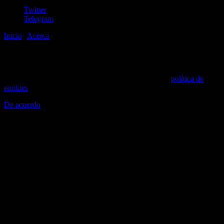
Twitter
Telegram
Inicio
|
Acerca
©2020-2026
gen
8
bits
.com
Este sitio web utiliza cookies para mejorar la experiencia de
navegación. Al continuar navegando aceptas nuestra
política de
cookies
.
De acuerdo