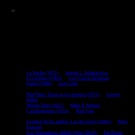
Metacritic
👍
6
-
Interesante
/10
Scream (2022)
Estrenada hace
4
años
Comparte Scream (2022) de Matt Bettinelli-Olpin, Tyler Gillett
Otras fichas relacionadas por
subgénero(s):
Comedia negra
:
La huella (1972)
de
Joseph L. Mankiewicz
El verdugo (1963)
de
Luis García Berlanga
Fargo (1996)
de
Joel Coen
Reboot
:
Mad Max: Furia en la carretera (2015)
de
George
Miller
Wrong Turn (2021)
de
Mike P. Nelson
Cazafantasmas (2016)
de
Paul Feig
Secuela
:
El señor de los anillos: Las dos torres (2002)
de
Peter
Jackson
Los Vengadores: Infinity War (2018)
de
Joe Russo
,