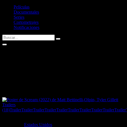
Películas
Documentales
Series
Cortometrajes
Notificaciones
Scream (2022) de
Matt Bettinelli-Olpin
,
Tyler Gillett
Película
Trailers
(18)
Trailer
Trailer
Trailer
Trailer
Trailer
Trailer
Trailer
Trailer
Trailer
Trailer
Año:
2022
País:
Estados Unidos