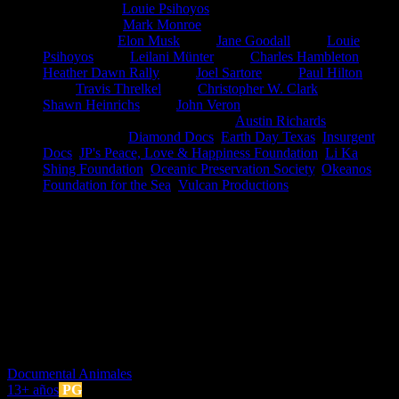
Director(es):
Louie Psihoyos
Guionista(s):
Mark Monroe
Intérpretes:
Elon Musk
,
Jane Goodall
,
Louie
(Self)
(Self)
Psihoyos
,
Leilani Münter
,
Charles Hambleton
,
(Self)
(Self)
(Self)
Heather Dawn Rally
,
Joel Sartore
,
Paul Hilton
(Self)
(Self)
,
Travis Threlkel
,
Christopher W. Clark
,
(Self)
(Self)
(Self)
Shawn Heinrichs
,
John Veron
(Self)
(Former Chief Scientist,
,
Austin Richards
Australian Institute of Marine Science)
(Self)
Compañía(s):
Diamond Docs
,
Earth Day Texas
,
Insurgent
Docs
,
JP's Peace, Love & Happiness Foundation
,
Li Ka
Shing Foundation
,
Oceanic Preservation Society
,
Okeanos
Foundation for the Sea
,
Vulcan Productions
Duración:
1h 30m
Un equipo de artistas y activistas se reúnen en una nueva operación
secreta que tiene como objetivo enseñar al mundo el tráfico de
especies protegidas y la lucha para prevenir las extinciones masivas.
Recorriendo el planeta para infiltrarse en los mercados negros más
peligrosos y recurriendo a las nuevas tecnologías para documentar y
obtener pruebas de la relación directa entre las emisiones de CO2 y
las extinciones.
It's better to light one candle than curse the darkness.
Documental
Animales
13+ años
PG