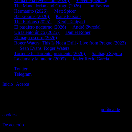
El día de la revelación (2026)
de
Steven Spielberg
The Mandalorian and Grogu (2026)
de
Jon Favreau
Hermanito (2026)
de
Matt Spicer
Backrooms (2026)
de
Kane Parsons
The Furious (2025)
de
Kenji Tanigaki
El pasajero nocturno (2026)
de
André Øvredal
Un talento único (2025)
de
Daniel Roher
El mago oscuro (2026)
Roger Waters: This Is Not a Drill - Live from Prague (2023)
de
Sean Evans
,
Roger Waters
Torrente 6: Torrente presidente (2026)
de
Santiago Segura
La dama y la muerte (2009)
de
Javier Recio Garcia
Twitter
Telegram
Inicio
|
Acerca
©2020-2026
gen
8
bits
.com
Este sitio web utiliza cookies para mejorar la experiencia de
navegación. Al continuar navegando aceptas nuestra
política de
cookies
.
De acuerdo