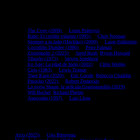
Otras fichas relacionadas por
subgénero(s):
Animales
:
The Cove (2009)
de
Louie Psihoyos
Babe: El cerdito valiente (1995)
de
Chris Noonan
Siempre a tu lado (Hachiko) (2009)
de
Lasse Hallström
Cocodrilo Dundee (1986)
de
Peter Faiman
Zootrópolis 2 (2025)
de
Jared Bush
,
Byron Howard
Tiburón (1975)
de
Steven Spielberg
Ice Age: La edad de hielo (2002)
de
Chris Wedge
Cujo (1983)
de
Lewis Teague
Tiger King (2020)
de
Eric Goode
,
Rebecca Chaiklin
Pinocho (2022)
de
Robert Zemeckis
La oveja Shaun, la película Granjaguedón (2019)
de
Will Becher
,
Richard Phelan
Anaconda (1997)
de
Luis Llosa
Animales
Últimas fichas añadidas:
Arco (2025)
de
Ugo Bienvenu