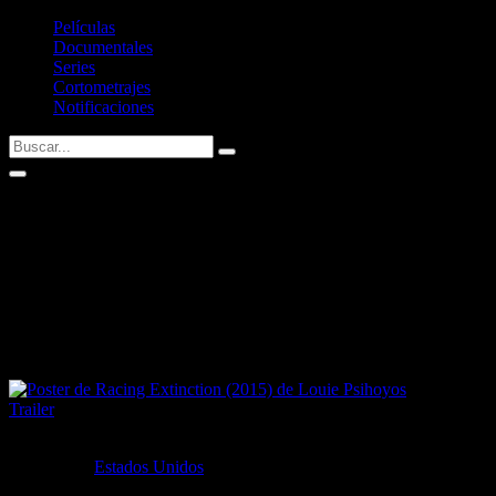
Películas
Documentales
Series
Cortometrajes
Notificaciones
Racing Extinction (2015) de
Louie
Psihoyos
Documental
Trailer
Año:
2015
País:
Estados Unidos
Idioma(s):
Inglés