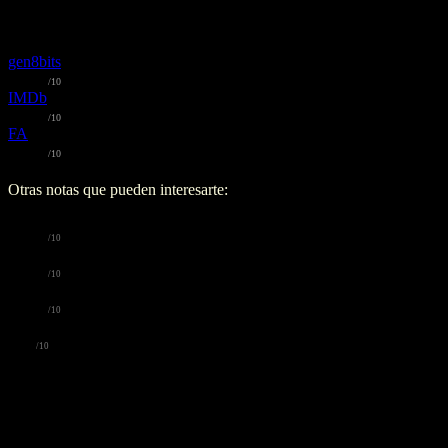
Nota media:
🙂
7.6
/10
-
Bueno
gen8bits
🙂 7.5
-
Bueno
/10
IMDb
🔥 8.1
-
Muy bueno
/10
FA
🙂 7.4
-
Bueno
/10
Otras notas que pueden interesarte:
Trakt
🙂
7.4
-
Bueno
/10
TMDb
🙂
7.8
-
Bueno
/10
Letterboxd
🙂
7.4
-
Bueno
/10
Metacritic
🔥
8
-
Muy bueno
/10
Racing Extinction (2015)
Estrenado hace
11
años
Comparte Racing Extinction (2015) de Louie Psihoyos