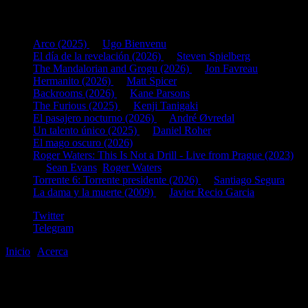
Últimas fichas añadidas:
Arco (2025)
de
Ugo Bienvenu
El día de la revelación (2026)
de
Steven Spielberg
The Mandalorian and Grogu (2026)
de
Jon Favreau
Hermanito (2026)
de
Matt Spicer
Backrooms (2026)
de
Kane Parsons
The Furious (2025)
de
Kenji Tanigaki
El pasajero nocturno (2026)
de
André Øvredal
Un talento único (2025)
de
Daniel Roher
El mago oscuro (2026)
Roger Waters: This Is Not a Drill - Live from Prague (2023)
de
Sean Evans
,
Roger Waters
Torrente 6: Torrente presidente (2026)
de
Santiago Segura
La dama y la muerte (2009)
de
Javier Recio Garcia
Twitter
Telegram
Inicio
|
Acerca
©2020-2026
gen
8
bits
.com