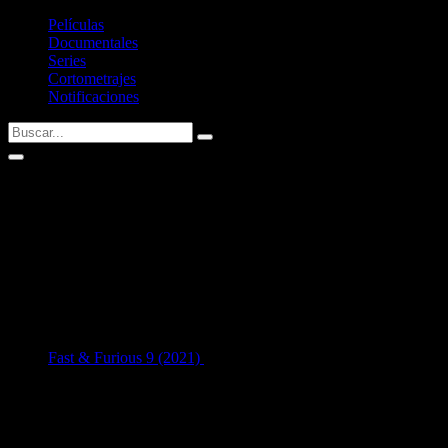
Películas
Documentales
Series
Cortometrajes
Notificaciones
Shad Moss
AKA: Shad 'Bow Wow' Moss, Bow Wow, Lil Bow Wow
Fecha de nacimiento:
09/03/1987 (39 años)
Nacid@ en:
Columbus, Ohio, USA
1
en Interpretación:
Fast & Furious 9 (2021)
como
Twinkie
[34 años]
Listado de filmografía como intérprete de
Shad Moss
.
Si tenéis alguna sugerencia no dudéis en contactar conmigo vía
Twitter