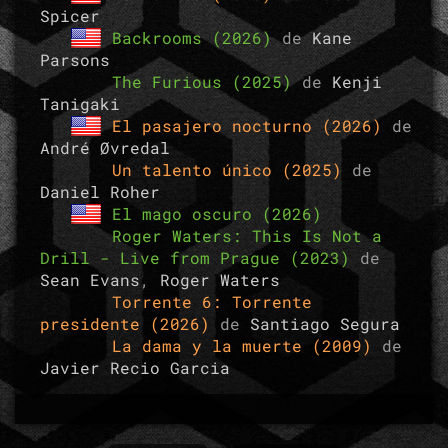
Spicer
Backrooms (2026)
de
Kane
Parsons
The Furious (2025)
de
Kenji
Tanigaki
El pasajero nocturno (2026)
de
André Øvredal
Un talento único (2025)
de
Daniel Roher
El mago oscuro (2026)
Roger Waters: This Is Not a
Drill - Live from Prague (2023)
de
Sean Evans
,
Roger Waters
Torrente 6: Torrente
presidente (2026)
de
Santiago Segura
La dama y la muerte (2009)
de
Javier Recio Garcia