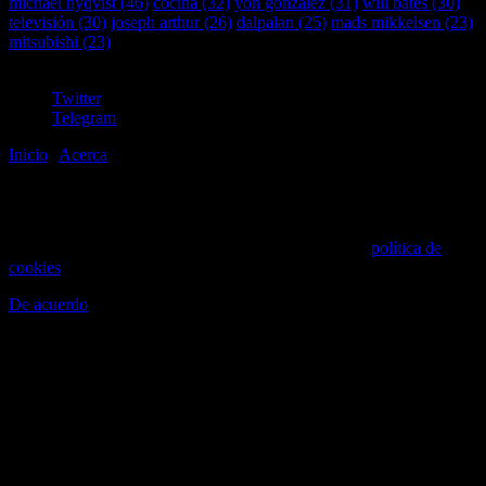
michael nyqvist (46)
cocina (32)
yon gonzález (31)
will bates (30)
televisión (30)
joseph arthur (26)
dalpalan (25)
mads mikkelsen (23)
mitsubishi (23)
Otras búsquedas populares
Twitter
Telegram
Inicio
|
Acerca
©2020-2026
gen
8
bits
.com
Este sitio web utiliza cookies para mejorar la experiencia de
navegación. Al continuar navegando aceptas nuestra
política de
cookies
.
De acuerdo