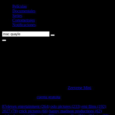
Películas
Documentales
Series
Cortometrajes
Notificaciones
Búsqueda de
mac quayle
en nuestra base
de datos
Ficha (Año) de Director/Creador
g8b
IMDb
FA
Resultados de la búsqueda de "
mac quayle
" en nuestra base de
datos.
¡Campaña P2A también en Zeeverse Mini! 🥳
La versión sencilla de
Zeeverse
: prueba
Zeeverse Mini
en
Telegram.
Recuerda registrar tu
cuenta gratuita
en
Zeeverse
, el juego principal
😊.
87eleven entertainment (264)
oslo pictures (233)
emi films (192)
2027 (78)
crick pictures (66)
happy madison productions (62)